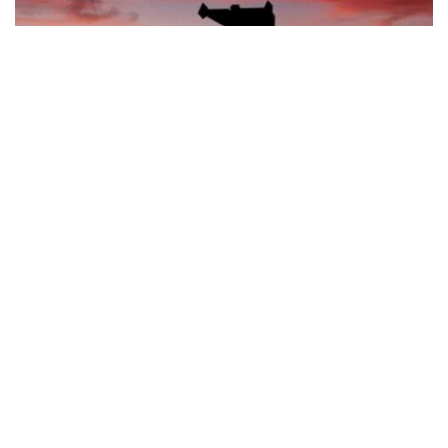
Синельникове зазнало обстрілу: що відомо
про наслідки атаки безпілотників
Події