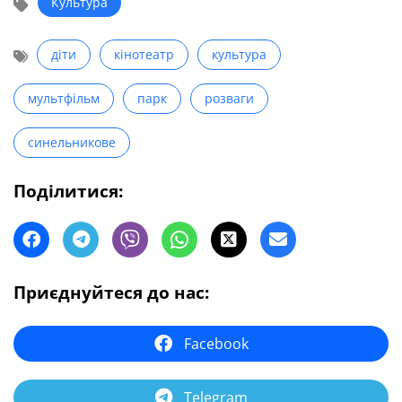
Культура
діти
кінотеатр
культура
мультфільм
парк
розваги
синельникове
Поділитися:
Приєднуйтеся до нас:
Facebook
Telegram