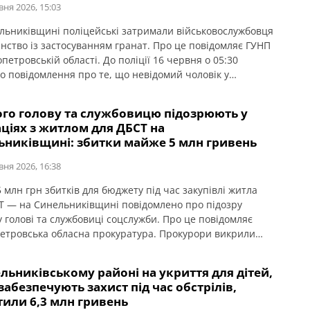
вня 2026, 15:03
льниківщині поліцейські затримали військовослужбовця
анство із застосуванням гранат. Про це повідомляє ГУНП
петровській області. До поліції 16 червня о 05:30
о повідомлення про те, що невідомий чоловік у
вій формі кидав гранати з балкона багатоквартирного
 в селищі Васильківка. Унаслідок вибухів постраждалих
ого голову та службовицю підозрюють у
У дворі будинку виявили залишки гранат та встановили
ціях з житлом для ДБСТ на
, […]
ьниківщині: збитки майже 5 млн гривень
вня 2026, 16:38
 млн грн збитків для бюджету під час закупівлі житла
Т — на Синельниківщині повідомлено про підозру
у голові та службовиці соцслужби. Про це повідомляє
етровська обласна прокуратура. Прокурори викрили
купівлі житла для дитячого будинку сімейного типу в
иківському районі за завищеною вартістю та такого, що
льниківському районі на укриття для дітей,
овідало встановленим вимогам. Серед підозрюваних […]
 забезпечують захист під час обстрілів,
тили 6,3 млн гривень