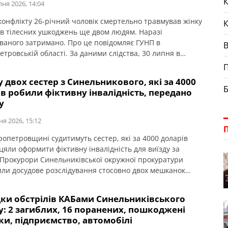
К
пня 2026, 14:04
 конфлікту 26-річний чоловік смертельно травмував жінку
ав тілесних ушкоджень ще двом людям. Наразі
ваного затримано. Про це повідомляє ГУНП в
тровській області. За даними слідства, 30 липня в
із селищ Синельниківського району під час спільного
П
я алкогольних напоїв між кількома людьми виник
 двох сестер з Синельникового, які за 4000
т. Під час сварки зловмисник завдав потерпілим
Б
в робили фіктивну інвалідність, передано
их ударів […]
у
ня 2026, 15:12
ропетровщині судитимуть сестер, які за 4000 доларів
цяли оформити фіктивну інвалідність для виїзду за
 Прокурори Синельниківської окружної прокуратури
ли досудове розслідування стосовно двох мешканок
иківського району, які організували схему незаконного
ння фіктивної інвалідності для військовозобов’язаних
дки обстрілів КАБами Синельниківського
ів. Про це повідомляє Дніпропетровська обласна
: 2 загиблих, 16 поранених, пошкоджені
тура. Слідством встановлено, що обвинувачені
и, підприємство, автомобілі
али клієнтів серед чоловіків призовного віку. […]