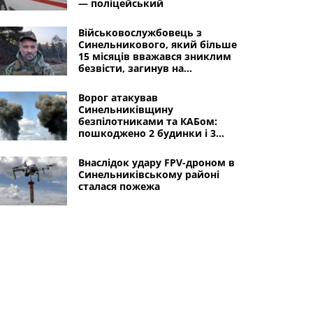
— поліцейський
Військовослужбовець з
Синельникового, який більше
15 місяців вважався зниклим
безвісти, загинув на
Луганщині
Ворог атакував
Синельниківщину
безпілотниками та КАБом:
пошкоджено 2 будинки і 3
автомобілі
Внаслідок удару FPV-дроном в
Синельниківському районі
сталася пожежа