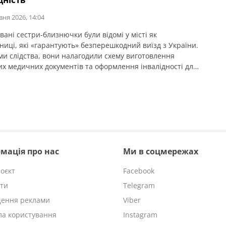
ніпропетровській області, […]
вня 2026, 14:04
ані сестри-близнючки були відомі у місті як
ниці, які «гарантують» безперешкодний виїзд з України.
ми слідства, вони налагодили схему виготовлення
их медичних документів та оформлення інвалідності для
озобов’язаних чоловіків. Про це повідомляє
етровська обласна прокуратура. Жінки збирали особисті
ти клієнтів і домовлялися з лікарями про встановлення
х діагнозів. Під час зустрічей із чоловіками з’ясовували,
мація про нас
Ми в соцмережах
оєкт
Facebook
ти
Telegram
щення реклами
Viber
а користування
Instagram