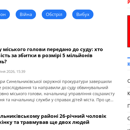
йон
Війна
Обстріл
Вибух
 міського голови передано до суду: хто
ість за збитки в розмірі 5 мільйонів
нь?
пня 2026, 15:39
С
ри Синельниківської окружної прокуратури завершили
е розслідування та направили до суду обвинувальний
совно міського голови, начальниці управління соцзахисту
ня та начальниці служби у справах дітей міста. Про це
П
ляє Дніпропетровська обласна прокуратура. Вони
ачуються у зловживанні службовим становищем,
льниківському районі 26-річний чоловік
му за попередньою змовою групою осіб, що
жінку та травмував ще двох людей
ло тяжкі наслідки (ч. 2 ст. 28, ч. 2 […]