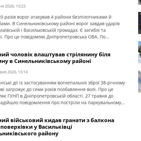
ня 2026, 13:23
0 разів ворог атакував 4 райони безпілотниками й
бами. В Синельниківському районі ворог завдав ударів
аївській і Васильківській громадах. Є загиблі та
і. Про це повідомляє Дніпропетровська ОВА. По
вській громаді вдарили КАБом. Загинула людина. Ще 5
страждали. Двоє чоловіків 32 і 40 років, а також 50-
ний чоловік влаштував стрілянину біля
нка в лікарні у стані […]
ину в Синельниківському районі
вня 2026, 13:14
анські дії із застосуванням вогнепальної зброї 38-річному
ві загрожує до семи років позбавлення волі. Про це
ляє ГУНП в Дніпропетровській області. 27 травня до
 надійшло повідомлення про постріли на паркувальному
ику біля магазину у Синельниківському районі.
оронці встановили, що двоє чоловіків із явними
ний військовий кидав гранати з балкона
и алкогольного сп’яніння перебували в автомобілі
поверхівки у Васильківці
ens. Один із […]
ьниківського району