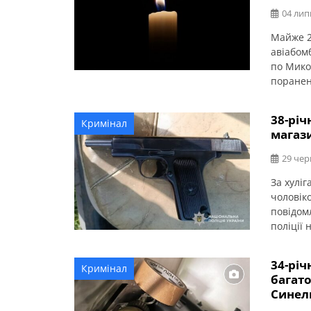
04 лип
Майже 2
авіабом
по Микол
поранен
Миколаї
людей по
38-річ
Кримінал
річна жі
магаз
29 чер
За хуліг
чоловіко
повідом
поліції
майданч
Правоох
34-річ
Кримінал
ознакам
багато
Daewoo S
Синел