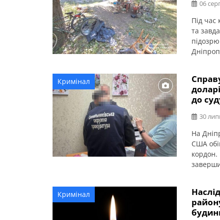
06 сер
Під час
та завд
підозрю
Дніпропе
одному 
вживанн
Справу
Кримінал
конфлік
доларі
численн
до суд
30 лип
На Дніп
США обі
кордон.
заверши
Синельн
оформле
Наслі
Кримінал
чоловік
району
прокура
будинк
підшукув