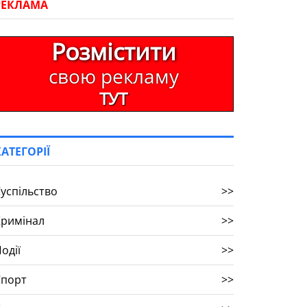
РЕКЛАМА
Розмістити
свою рекламу
ТУТ
КАТЕГОРІЇ
успільство
>>
Кримінал
>>
одії
>>
Спорт
>>