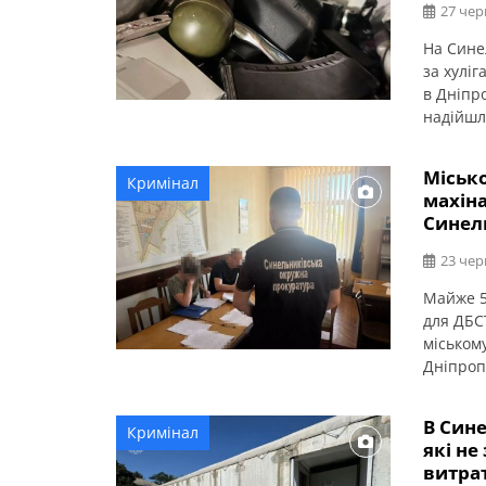
27 чер
На Сине
за хуліг
в Дніпро
надійшл
військо
будинку
Міськ
Кримінал
немає. 
махіна
квартиру
Синел
23 чер
Майже 5
для ДБС
міськом
Дніпроп
схему за
Синельн
В Сине
Кримінал
не відп
які не
витра