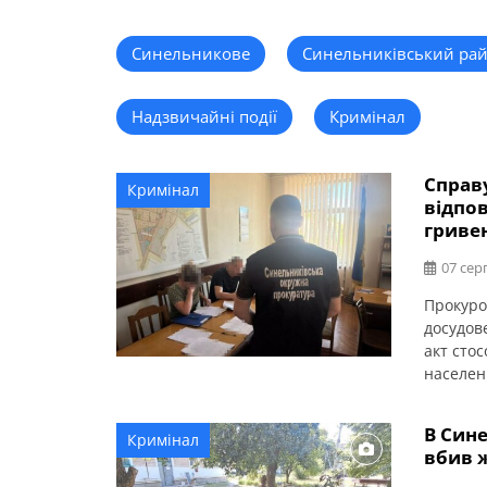
Синельникове
Синельниківський ра
Надзвичайні події
Кримінал
Справу
Кримінал
відпов
гриве
07 сер
Прокуро
досудов
акт сто
населен
повідом
обвинув
В Сине
Кримінал
вчинено
вбив 
спричини