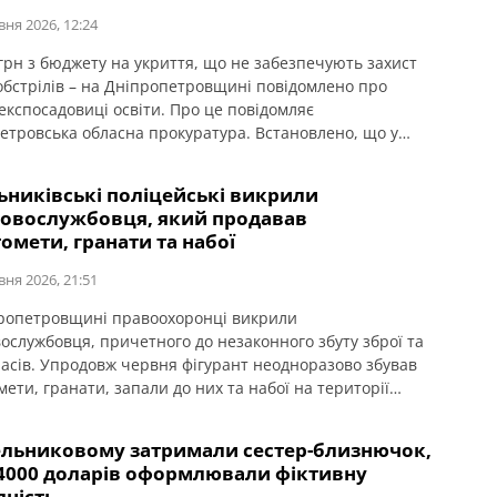
вня 2026, 12:24
 грн з бюджету на укриття, що не забезпечують захист
 обстрілів – на Дніпропетровщині повідомлено про
 експосадовиці освіти. Про це повідомляє
етровська обласна прокуратура. Встановлено, що у
 2023 року за кошти місцевого бюджету було укладено
 на закупівлю чотирьох швидкоспоруджуваних захисних
ьниківські поліцейські викрили
модульного типу для закладів освіти у Синельниківському
ковослужбовця, який продавав
[…]
омети, гранати та набої
вня 2026, 21:51
ропетровщині правоохоронці викрили
вослужбовця, причетного до незаконного збуту зброї та
асів. Упродовж червня фігурант неодноразово збував
ети, гранати, запали до них та набої на території
етровської області. Про це повідомляє ГУНП в
етровській області. Під час оперативних закупівель
ельниковому затримали сестер-близнючок,
ики відділу кримінальної поліції Синельниківського
а 4000 доларів оформлювали фіктивну
го управління поліції спільно з оперативними службами
дність