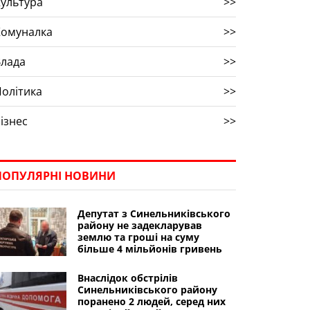
ультура
>>
Комуналка
>>
Влада
>>
олітика
>>
ізнес
>>
ПОПУЛЯРНІ НОВИНИ
Депутат з Синельниківського
району не задекларував
землю та гроші на суму
більше 4 мільйонів гривень
Внаслідок обстрілів
Синельниківського району
поранено 2 людей, серед них