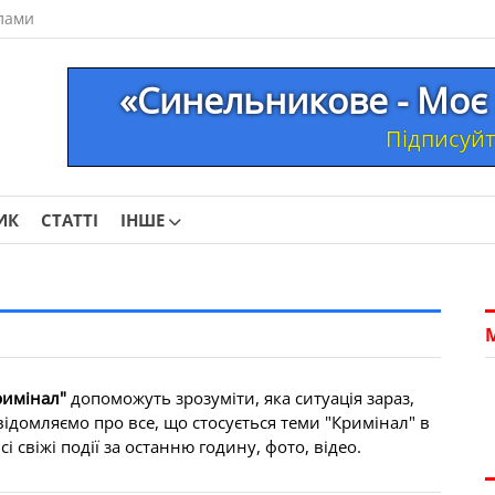
лами
«Синельникове - Моє 
Підписуйте
ИК
СТАТТІ
ІНШЕ
римінал"
допоможуть зрозуміти, яка ситуація зараз,
відомляємо про все, що стосується теми "Кримінал" в
 свіжі події за останню годину, фото, відео.