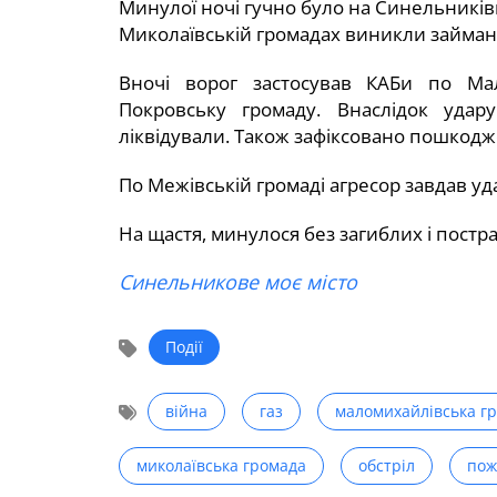
Минулої ночі гучно було на Синельників
Миколаївській громадах виникли займан
Вночі ворог застосував КАБи по Мал
Покровську громаду. Внаслідок удар
ліквідували. Також зафіксовано пошкодж
По Межівській громаді агресор завдав у
На щастя, минулося без загиблих і постр
Синельникове моє місто
Події
війна
газ
маломихайлівська г
миколаївська громада
обстріл
пож