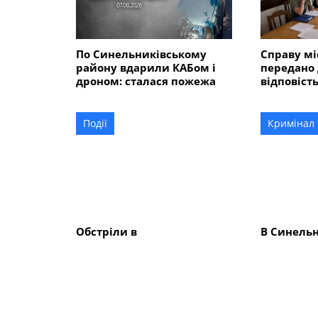
По Синельниківському
Справу мі
району вдарили КАБом і
передано 
дроном: сталася пожежа
відповість
розмірі 5
гривень?
Події
Кримінал
Обстріли в
В Синель
Синельниківському
районі 26
районі: знищені трактор і
вбив жінк
господарські споруди,
ще двох 
понівечені комбайн та
близько 10 будинків
СХОЖІ НОВИНИ