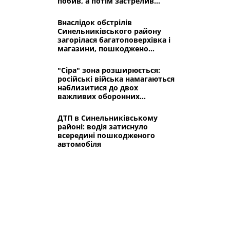
побив, а потім застрелив
свого знайомого
Внаслідок обстрілів
Синельниківського району
загорілася багатоповерхівка і
магазини, пошкоджено
будинок культури
"Сіра" зона розширюється:
російські війська намагаються
наблизитися до двох
важливих оборонних
плацдармів в
Синельниківському районі
ДТП в Синельниківському
районі: водія затиснуло
всередині пошкодженого
автомобіля