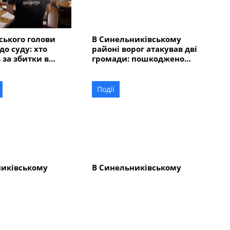
ського голови
В Синельниківському
до суду: хто
районі ворог атакував дві
 за збитки в
громади: пошкоджено
 мільйонів
адмінбудівлю, горів
автомобіль
Події
никівському
В Синельниківському
-річний чоловік
районі внаслідок атаки
у та травмував
безпілотника пошкоджено
людей
ліцей
Всі новини