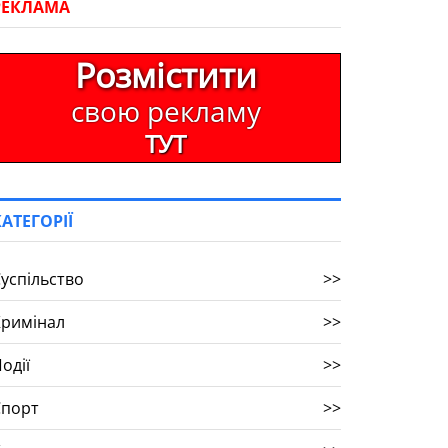
РЕКЛАМА
Розмістити
свою рекламу
ТУТ
КАТЕГОРІЇ
успільство
>>
Кримінал
>>
одії
>>
Спорт
>>