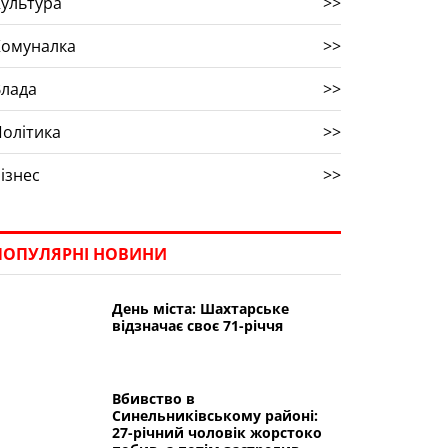
ультура
>>
Комуналка
>>
Влада
>>
олітика
>>
ізнес
>>
ПОПУЛЯРНІ НОВИНИ
День міста: Шахтарське
відзначає своє 71-річчя
Вбивство в
Синельниківському районі:
27-річний чоловік жорстоко