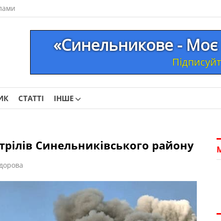
лами
«Синельникове - Моє 
Підписуйте
ИК
СТАТТІ
ІНШЕ
стрілів Синельниківського району
дорова