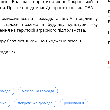
К
щині. Внаслідок ворожих атак по Покровській та
ня. Про це повідомляє Дніпропетровська ОВА.
омихайлівській громаді, а БпЛА поцілив у
у сталася пожежа в будинку культури, яку
ення на території аграрного підприємства.
П
дару безпілотником. Пошкоджено газогін.
Б
аждалих.
ромада
межівська громада
ежа
покровська громада
руйнування