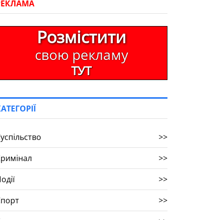
РЕКЛАМА
Розмістити
свою рекламу
ТУТ
КАТЕГОРІЇ
успільство
>>
Кримінал
>>
одії
>>
Спорт
>>