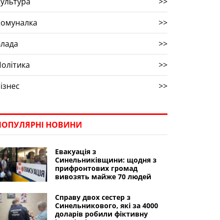
ультура
>>
Комуналка
>>
Влада
>>
олітика
>>
ізнес
>>
ПОПУЛЯРНІ НОВИНИ
Евакуація з
Синельниківщини: щодня з
прифронтових громад
вивозять майже 70 людей
Справу двох сестер з
Синельникового, які за 4000
доларів робили фіктивну