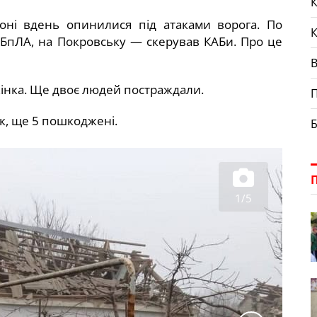
К
оні вдень опинилися під атаками ворога. По
в БпЛА, на Покровську — скерував КАБи. Про це
жінка. Ще двоє людей постраждали.
П
к, ще 5 пошкоджені.
Б
1/5