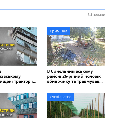
Всі новини
Кримінал
в
В Синельниківському
ківському
районі 26-річний чоловік
нищені трактор і
вбив жінку та травмував
ькі споруди,
ще двох людей
і комбайн та
0 будинків
Суспільство