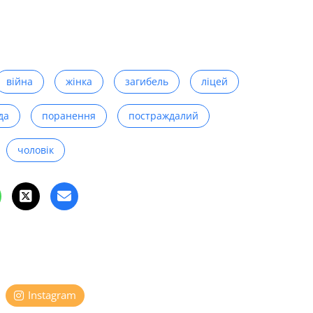
війна
жінка
загибель
ліцей
да
поранення
постраждалий
чоловік
Instagram