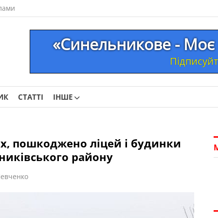
лами
«Синельникове - Моє 
Підписуйте
ИК
СТАТТІ
ІНШЕ
их, пошкоджено ліцей і будинки
ьниківського району
евченко