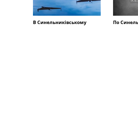
В Синельниківському
По Синел
районі внаслідок атаки
району в
безпілотника пошкоджено
КАБами і 
ліцей
людина, 
будинків, 
магазин
СХОЖІ НОВИНИ
Події
Події
Олександрівський
Внаслідок
напрямок: російські
Синельник
війська активізувалися на
постражда