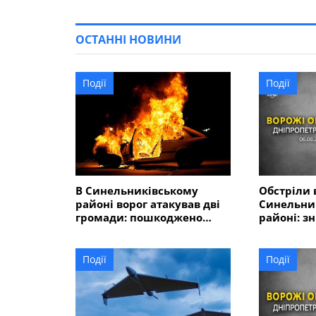
ОСТАННІ НОВИНИ
Події
Події
В Синельниківському
Обстріли 
районі ворог атакував дві
Синельни
громади: пошкоджено
районі: з
адмінбудівлю, горів
господарс
автомобіль
понівечен
близько 1
Події
Події