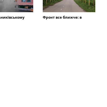
ьниківському
Фронт все ближче: в
дарили трьома
Синельниківському районі
БпЛА: поранена
дороги накривають
пошкоджені 7
антидроновими сітками
гімназія,
Всі новини
Події
 обстрілів
Ворог атакував
івського району
Синельникове, Покровську
ла 65-річна
і Васильківську громади: