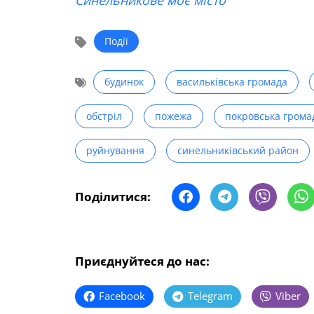
Події
будинок
васильківська громада
обстріл
пожежа
покровська грома
руйнування
синельниківський район
Поділитися:
Приєднуйтеся до нас:
Facebook
Telegram
Viber