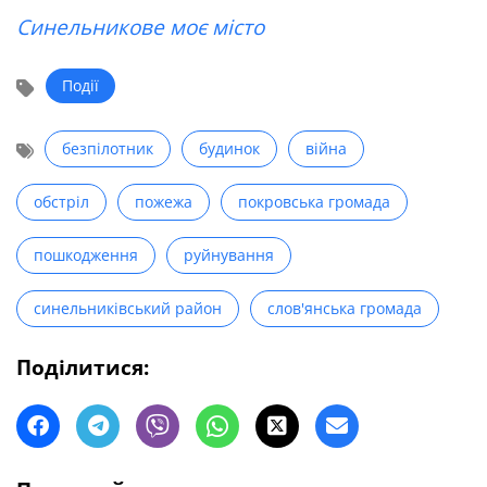
Синельникове моє місто
Події
безпілотник
будинок
війна
обстріл
пожежа
покровська громада
пошкодження
руйнування
синельниківський район
слов'янська громада
Поділитися: