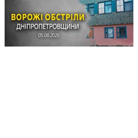
По Синельниківському району вдарили
трьома КАБами і БпЛА: поранена людина,
пошкоджені 7 будинків, гімназія, магазин
Суспільство