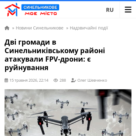
RU
»
Новини Синельникове
»
Надзвичайні події
Дві громади в
Синельниківському районі
атакували FPV-дрони: є
руйнування
15 травня 2026, 22:14
288
Олег Шевченко