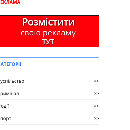
РЕКЛАМА
Розмістити
свою рекламу
ТУТ
КАТЕГОРІЇ
успільство
>>
Кримінал
>>
одії
>>
Спорт
>>