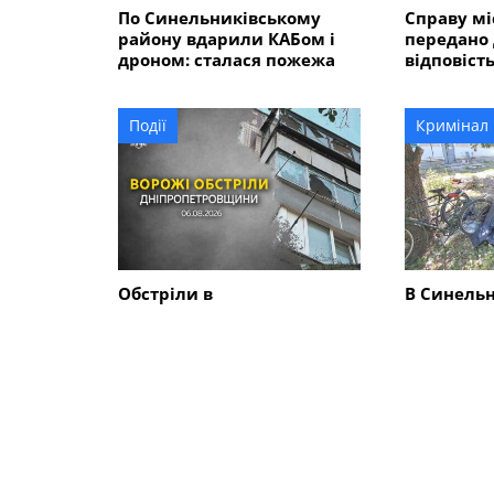
По Синельниківському
Справу мі
району вдарили КАБом і
передано 
дроном: сталася пожежа
відповість
розмірі 5
гривень?
Події
Кримінал
Обстріли в
В Синель
Синельниківському
районі 26
районі: знищені трактор і
вбив жінк
господарські споруди,
ще двох 
понівечені комбайн та
близько 10 будинків
СХОЖІ НОВИНИ
Події
Події