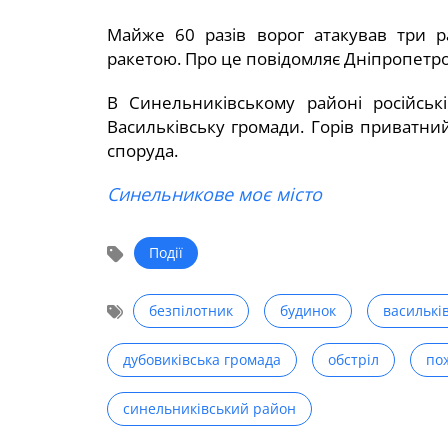
Майже 60 разів ворог атакував три р
ракетою. Про це повідомляє Дніпропетр
В Синельниківському районі російськ
Васильківську громади. Горів приватни
споруда.
Синельникове моє місто
Події
безпілотник
будинок
василькі
дубовиківська громада
обстріл
по
синельниківський район