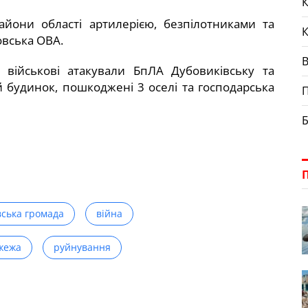
К
айони області артилерією, безпілотниками та
овська ОВА.
і військові атакували БпЛА Дубовиківську та
й будинок, пошкоджені 3 оселі та господарська
П
Б
вська громада
війна
жежа
руйнування