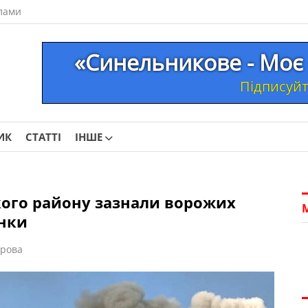
лами
«Синельникове - Моє 
Підписуйте
ИК
СТАТТІ
ІНШЕ
кого району зазнали ворожих
инки
орова