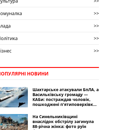
ультура
>>
Комуналка
>>
Влада
>>
олітика
>>
ізнес
>>
ПОПУЛЯРНІ НОВИНИ
Шахтарське атакували БпЛА, а
Васильківську громаду —
КАБи: постраждав чоловік,
пошкоджені п'ятиповерхівки,
спортивна школа,
інфраструктура
На Синельниківщині
внаслідок обстрілу загинула
88-річна жінка: фото руїн