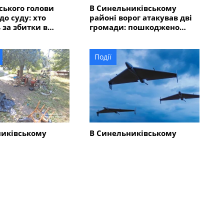
ського голови
В Синельниківському
до суду: хто
районі ворог атакував дві
 за збитки в
громади: пошкоджено
 мільйонів
адмінбудівлю, горів
автомобіль
Події
никівському
В Синельниківському
-річний чоловік
районі внаслідок атаки
у та травмував
безпілотника пошкоджено
людей
ліцей
Всі новини
Події