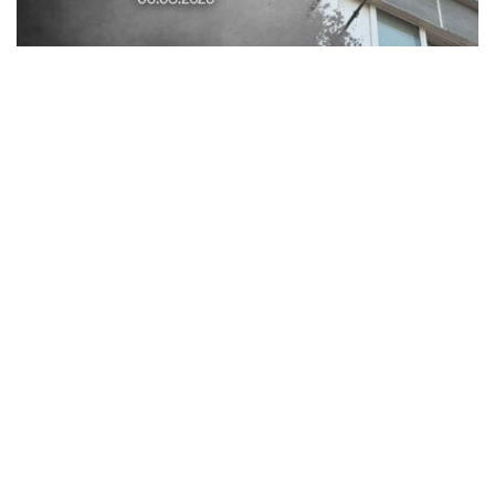
Обстріли в Синельниківському районі:
знищені трактор і господарські споруди,
понівечені комбайн та близько 10
будинків
Кримінал