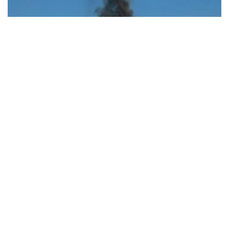
В Синельниківському районі внаслідок
атаки безпілотника пошкоджена АЗС
Події