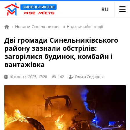
RU
»
Новини Синельникове
»
Надзвичайні події
Дві громади Синельниківського
району зазнали обстрілів:
загорілися будинок, комбайн і
вантажівка
10 жовтня 2025, 17:28
142
Ольга Сидорова