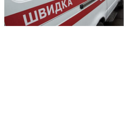
В Синельниківському районі внаслідок
удару КАБом поранена 84-річна жінка
Події