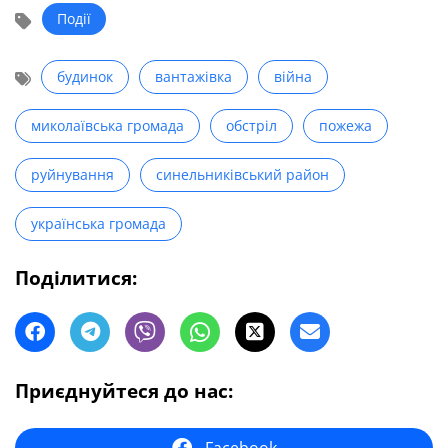
Події
будинок
вантажівка
війна
миколаївська громада
обстріл
пожежа
руйнування
синельниківський район
українська громада
Поділитися:
Приєднуйтеся до нас: