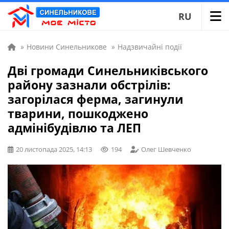
RU
»
Новини Синельникове
»
Надзвичайні події
Дві громади Синельниківського
району зазнали обстрілів:
загорілася ферма, загинули
тварини, пошкоджено
адмінібудівлю та ЛЕП
20 листопада 2025, 14:13
194
Олег Шевченко