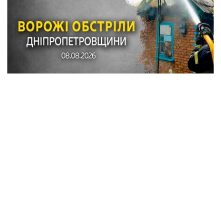
Внаслідок обстрілів Синельниківського
району пошкоджено понад 20 будинків,
автомобілі, газогін, горіла вантажівка
Події