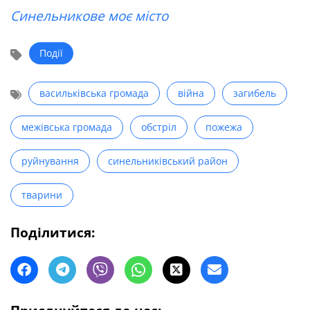
Синельникове моє місто
Події
васильківська громада
війна
загибель
межівська громада
обстріл
пожежа
руйнування
синельниківський район
тварини
Поділитися: