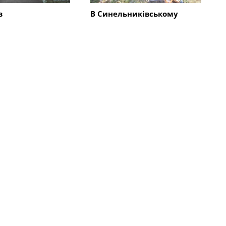
в
В Синельниківському
ківському
районі 26-річний чоловік
нищені трактор і
вбив жінку та травмував
ькі споруди,
ще двох людей
і комбайн та
0 будинків
Всі новини
во
Суспільство
 жителів
В Синельниківському
ківщини
районі встановлено ще
одне мобільне укриття