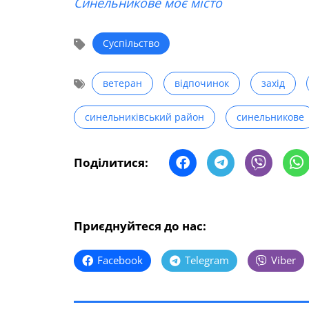
Синельникове моє місто
Суспільство
ветеран
відпочинок
захід
синельниківський район
синельникове
Поділитися:
Приєднуйтеся до нас:
Facebook
Telegram
Viber