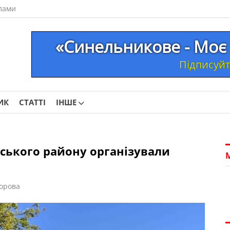
лами
«Синельникове - Моє 
Підписуйте
ИК
СТАТТІ
ІНШЕ
вського району організували
орова