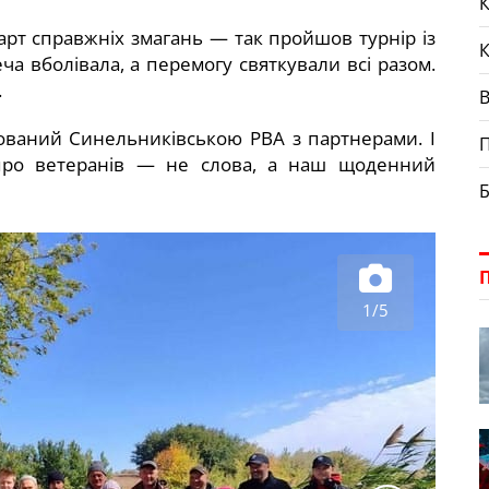
К
зарт справжніх змагань — так пройшов турнір із
а вболівала, а перемогу святкували всі разом.
.
зований Синельниківською РВА з партнерами. І
П
про ветеранів — не слова, а наш щоденний
Б
1/5