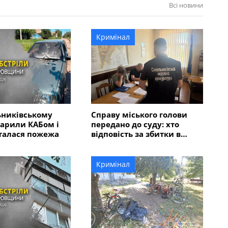
Всі новини
Кримінал
ьниківському
Справу міського голови
арили КАБом і
передано до суду: хто
талася пожежа
відповість за збитки в
розмірі 5 мільйонів
гривень?
Кримінал