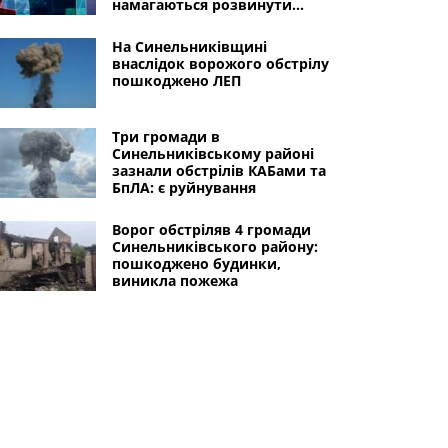
намагаються розвинути
наступ вглиб нашого
плацдарму
На Синельниківщині
внаслідок ворожого обстрілу
пошкоджено ЛЕП
Три громади в
Синельниківському районі
зазнали обстрілів КАБами та
БпЛА: є руйнування
Ворог обстріляв 4 громади
Синельниківського району:
пошкоджено будинки,
виникла пожежа