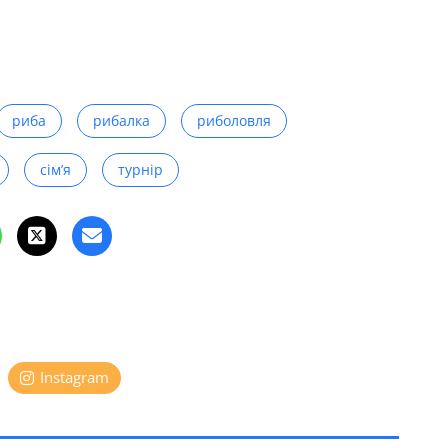
риба
рибалка
риболовля
сім’я
турнір
Instagram