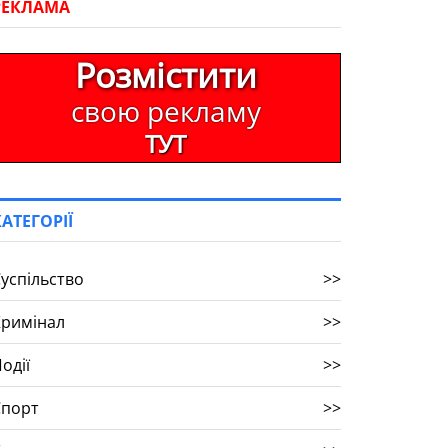
РЕКЛАМА
Розмістити
свою рекламу
ТУТ
КАТЕГОРІЇ
успільство
>>
Кримінал
>>
одії
>>
Спорт
>>