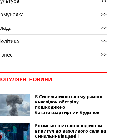
ультура
>>
Комуналка
>>
Влада
>>
олітика
>>
ізнес
>>
ПОПУЛЯРНІ НОВИНИ
В Синельниківському районі
внаслідок обстрілу
пошкоджено
багатоквартирний будинок
Російські військові підійшли
впритул до важливого села на
Синельниківщині і