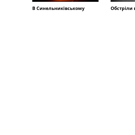
В Синельниківському
Обстріли 
районі ворог атакував дві
Синельни
громади: пошкоджено
районі: з
адмінбудівлю, горів
господарс
автомобіль
понівечен
близько 1
СХОЖІ НОВИНИ
Суспільство
Суспільст
Оголошено примусову
Евакуація
евакуацію ще з 10 сіл
Синельни
Синельниківського району
триває…