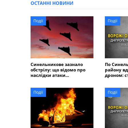
ОСТАННІ НОВИНИ
Події
Події
Синельникове зазнало
По Синел
обстрілу: що відомо про
району вд
наслідки атаки
дроном: с
безпілотників
Події
Події