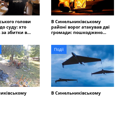
ського голови
В Синельниківському
до суду: хто
районі ворог атакував дві
 за збитки в
громади: пошкоджено
 мільйонів
адмінбудівлю, горів
автомобіль
Події
никівському
В Синельниківському
-річний чоловік
районі внаслідок атаки
у та травмував
безпілотника пошкоджено
людей
ліцей
Всі новини