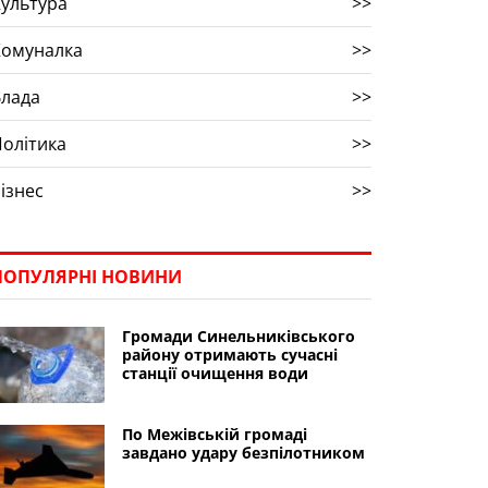
ультура
>>
Комуналка
>>
Влада
>>
олітика
>>
ізнес
>>
ПОПУЛЯРНІ НОВИНИ
Громади Синельниківського
району отримають сучасні
станції очищення води
По Межівській громаді
завдано удару безпілотником