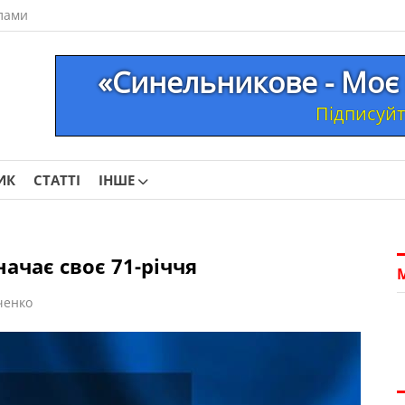
лами
«Синельникове - Моє 
Підписуйте
ИК
СТАТТІ
ІНШЕ
ачає своє 71-річчя
ченко