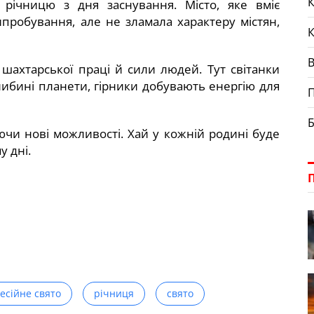
К
 річницю з дня заснування. Місто, яке вміє
пробування, але не зламала характеру містян,
 шахтарської праці й сили людей. Тут світанки
глибині планети, гірники добувають енергію для
П
Б
аючи нові можливості. Хай у кожній родині буде
у дні.
есійне свято
річниця
свято