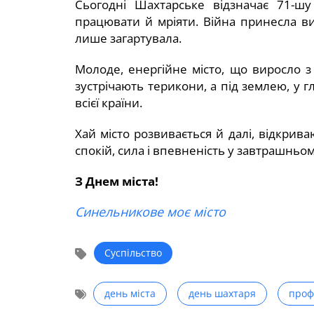
Сьогодні Шахтарське відзначає 71-шу
працювати й мріяти. Війна принесла ви
лише загартувала.
Молоде, енергійне місто, що виросло з
зустрічають терикони, а під землею, у 
всієї країни.
Хай місто розвивається й далі, відкрив
спокій, сила і впевненість у завтрашньом
З Днем міста!
Синельникове моє місто
Суспільство
день міста
день шахтаря
проф