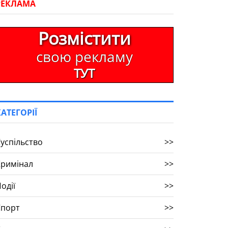
РЕКЛАМА
Розмістити
свою рекламу
ТУТ
КАТЕГОРІЇ
успільство
>>
Кримінал
>>
одії
>>
Спорт
>>