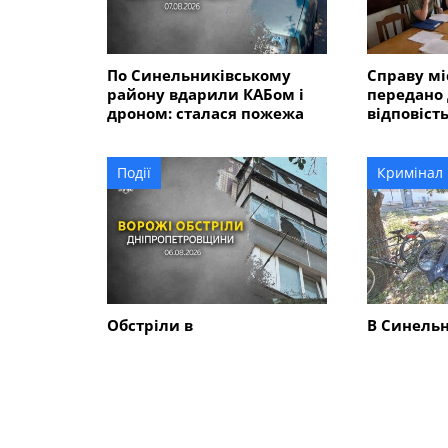
По Синельниківському
Справу мі
району вдарили КАБом і
передано 
дроном: сталася пожежа
відповість
розмірі 5
гривень?
Події
Кримінал
Обстріли в
В Синель
Синельниківському
районі 26
районі: знищені трактор і
вбив жінк
господарські споруди,
ще двох 
понівечені комбайн та
близько 10 будинків
СХОЖІ НОВИНИ