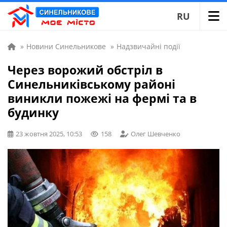
RU
»
Новини Синельникове
»
Надзвичайні події
Через ворожий обстріл в
Синельниківському районі
виникли пожежі на фермі та в
будинку
23 жовтня 2025, 10:53
158
Олег Шевченко