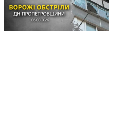
Обстріли в Синельниківському районі:
знищені трактор і господарські споруди,
понівечені комбайн та близько 10
будинків
Кримінал