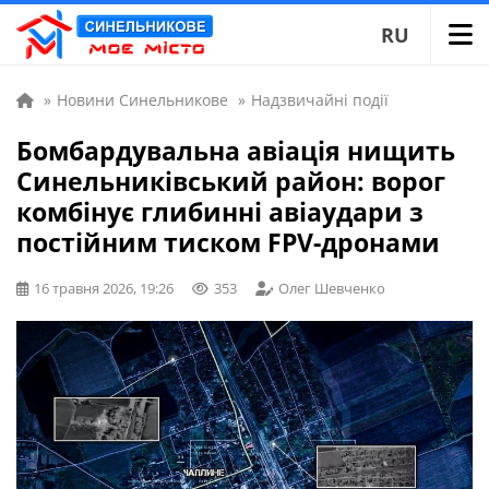
RU
»
Новини Синельникове
»
Надзвичайні події
Бомбардувальна авіація нищить
Синельниківський район: ворог
комбінує глибинні авіаудари з
постійним тиском FPV-дронами
16 травня 2026, 19:26
353
Олег Шевченко