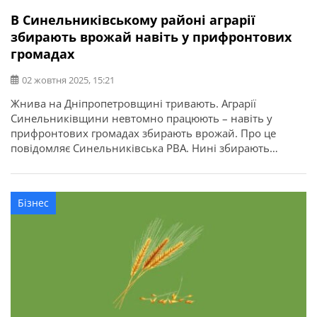
В Синельниківському районі аграрії
збирають врожай навіть у прифронтових
громадах
02 жовтня 2025, 15:21
Жнива на Дніпропетровщині тривають. Аграрії
Синельниківщини невтомно працюють – навіть у
прифронтових громадах збирають врожай. Про це
повідомляє Синельниківська РВА. Нині збирають
соняшник і кукурудзу, дбають і про майбутній врожай,
тож сіють озимину. Вже четвертий рік повномасштабної
війни вони забезпечують продовольчу безпеку —
Бізнес
незважаючи на труднощі наполегливо виконують свою
важку, але надзвичайно важливу роботу.