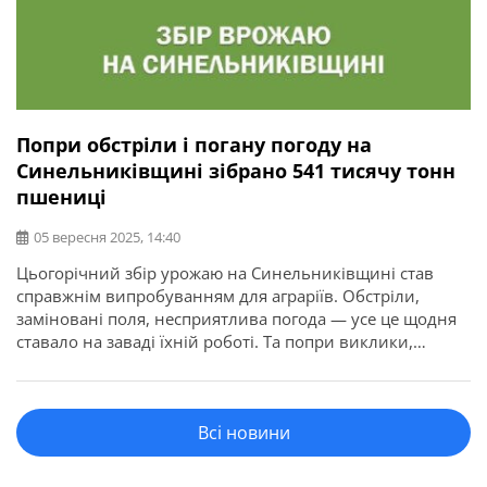
Попри обстріли і погану погоду на
Синельниківщині зібрано 541 тисячу тонн
пшениці
05 вересня 2025, 14:40
Цьогорічний збір урожаю на Синельниківщині став
справжнім випробуванням для аграріїв. Обстріли,
заміновані поля, несприятлива погода — усе це щодня
ставало на заваді їхній роботі. Та попри виклики,
фермери змогли втримати темп і зібрати хліб. Про це
повідомляє Синельниківська РВА. Станом на 21 серпня,
було намолочено 541 тисячу тонн озимої пшениці,
Всі новини
понад 30 тисяч тонн озимого […]