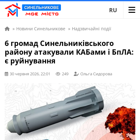
RU
»
Новини Синельникове
»
Надзвичайні події
6 громад Синельниківського
району атакували КАБами і БпЛА:
є руйнування
30 червня 2026, 22:01
249
Ольга Сидорова