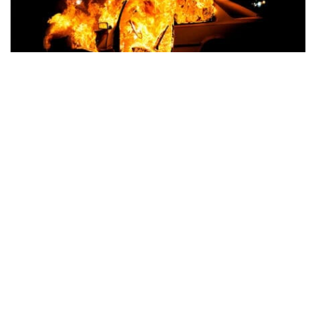
В Синельниківському районі ворог
атакував дві громади: пошкоджено
адмінбудівлю, горів автомобіль
Події