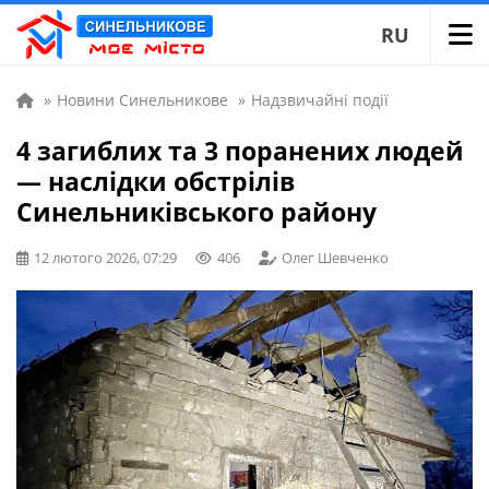
RU
»
Новини Синельникове
»
Надзвичайні події
4 загиблих та 3 поранених людей
— наслідки обстрілів
Синельниківського району
12 лютого 2026, 07:29
406
Олег Шевченко