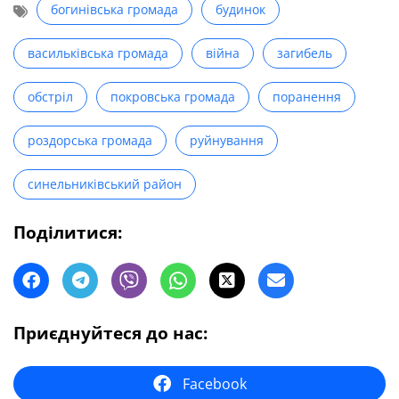
богинівська громада
будинок
васильківська громада
війна
загибель
обстріл
покровська громада
поранення
роздорська громада
руйнування
синельниківський район
Поділитися:
Приєднуйтеся до нас:
Facebook