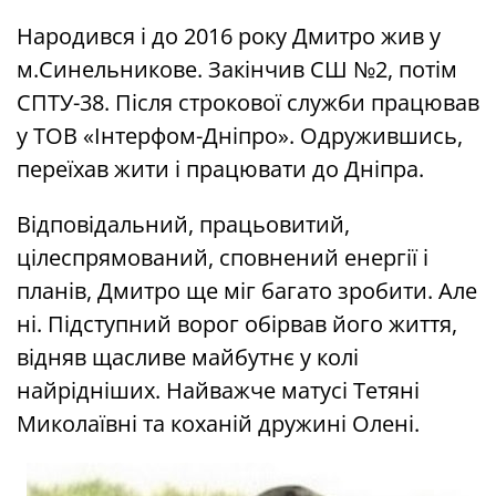
Народився і до 2016 року Дмитро жив у
м.Синельникове. Закінчив СШ №2, потім
СПТУ-38. Після строкової служби працював
у ТОВ «Інтерфом-Дніпро». Одружившись,
переїхав жити і працювати до Дніпра.
Відповідальний, працьовитий,
цілеспрямований, сповнений енергії і
планів, Дмитро ще міг багато зробити. Але
ні. Підступний ворог обірвав його життя,
відняв щасливе майбутнє у колі
найрідніших. Найважче матусі Тетяні
Миколаївні та коханій дружині Олені.