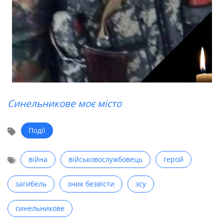
Синельникове моє місто
Події
війна
військовослужбовець
герой
загибель
зник безвісти
зсу
синельникове