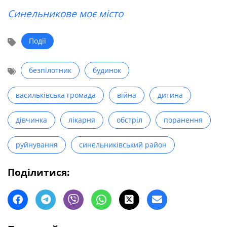
Синельникове моє місто
Події
безпілотник
будинок
васильківська громада
війна
дитина
дівчинка
лікарня
обстріл
поранення
руйнування
синельниківський район
Поділитися: