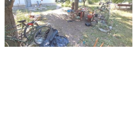
В Синельниківському районі 26-річний
чоловік вбив жінку та травмував ще двох
людей
Події