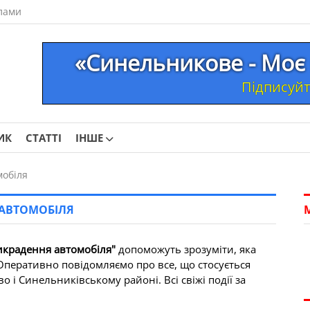
лами
«Синельникове - Моє 
Підписуйте
ИК
СТАТТІ
ІНШЕ
мобіля
 АВТОМОБІЛЯ
икрадення автомобіля"
допоможуть зрозуміти, яка
. Оперативно повідомляємо про все, що стосується
і Синельниківському районі. Всі свіжі події за