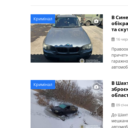
В Сине
Кримінал
обікр
та ску
16 чер
Правоох
причетн
гаражно
автомоб
коопера
області.
В Шах
Кримінал
районно
зброєю
чоловік
облас
правоохо
09 січн
До Шахт
мешкане
автомоб