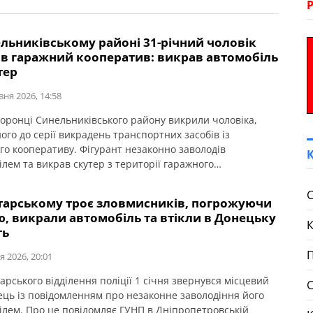
льниківському районі 31-річний чоловік
ав гаражний кооператив: викрав автомобіль
тер
вня 2026, 14:58
оронці Синельниківського району викрили чоловіка,
ого до серії викрадень транспортних засобів із
го кооперативу. Фігурант незаконно заволодів
ілем та викрав скутер з території гаражного
тиву. Про це повідомляє ГУНП в Дніпропетровській
 Поліцейські відділення поліції № 5 Синельниківського
С
тарському троє зловмисників, погрожуючи
го управління поліції встановили та викрили 31-річного
, викрали автомобіль та втікли в Донецьку
а, причетного до вчинення злочинів. Як встановили
ть
ронці, 21 квітня […]
П
я 2026, 20:01
арського відділення поліції 1 січня звернувся місцевий
ць із повідомленням про незаконне заволодіння його
ілем. Про це повідомляє ГУНП в Дніпропетровській