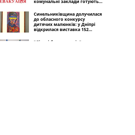
комунальні заклади готують
до релокації
Синельниківщина долучилася
до обласного конкурсу
дитячих малюнків: у Дніпрі
відкрилася виставка 152
картин
"Лікарі без кордонів" рятують
життя людей на
Синельниківщині
Чотири громади
Синельниківського району
зазнали обстрілів: поранений
35-річний чоловік,
пошкоджені підприємство,
автомобілі, інфраструктура
Інші міста