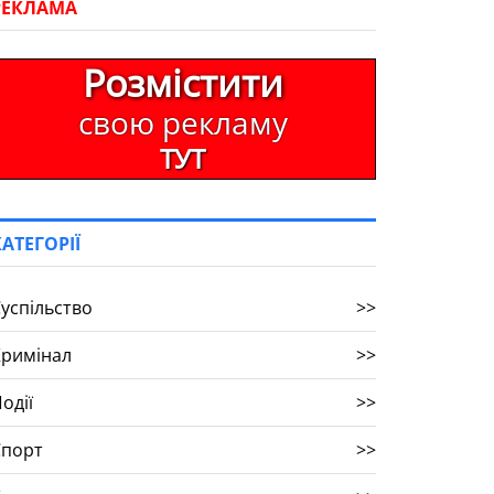
РЕКЛАМА
Розмістити
свою рекламу
ТУТ
КАТЕГОРІЇ
успільство
>>
Кримінал
>>
одії
>>
Спорт
>>