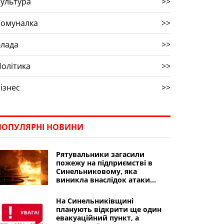
ультура
>>
Комуналка
>>
Влада
>>
олітика
>>
ізнес
>>
ПОПУЛЯРНІ НОВИНИ
Рятувальники загасили
пожежу на підприємстві в
Синельниковому, яка
виникла внаслідок атаки
БпЛА
На Синельниківщині
планують відкрити ще один
евакуаційний пункт, а