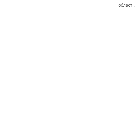
області.
операти
Правоох
територ
предмет