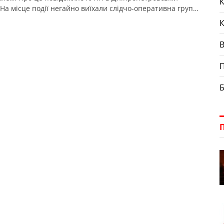
К
 На місце події негайно виїхали слідчо-оперативна група,
вники кримінальної поліції та спеціалісти-криміналісти.
оронці встановили, що троє невідомих осіб проникли на
ію приватного домоволодіння заявника та, погрожуючи
ом, схожим на зброю, незаконно заволоділи […]
П
Б