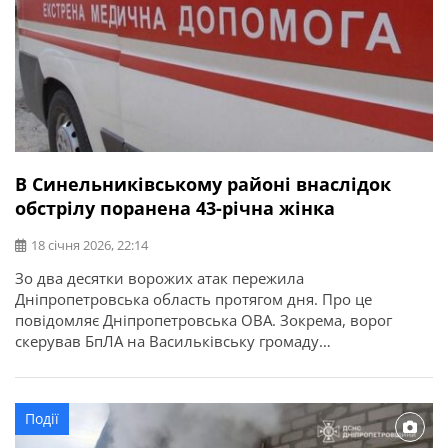
В Синельниківському районі внаслідок
обстрілу поранена 43-річна жінка
18 січня 2026, 22:14
Зо два десятки ворожих атак пережила
Дніпропетровська область протягом дня. Про це
повідомляє Дніпропетровська ОВА. Зокрема, ворог
скерував БпЛА на Васильківську громаду
Синельниківського району. Горіла господарська
споруда на території приватного подвір’я. Вогонь
рятувальники загасили. У Покровській громаді
Події
внаслідок обстрілу постраждала 43-річна жінка. Її
госпіталізували у стані середньої тяжкості.