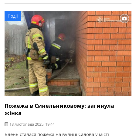
області. Під час ліквідації пожежі, рятувальники
виявили всередині помешкання тіло чоловіка та жінки,
Події
1962 років народження. Вогонь охопив речі
домашнього вжитку всередині оселі. Пожежу
ліквідовано на загальній […]
Пожежа в Синельниковому: загинула
жінка
18 листопада 2025, 19:44
Вдень сталася пожежа на вулиці Садова у місті