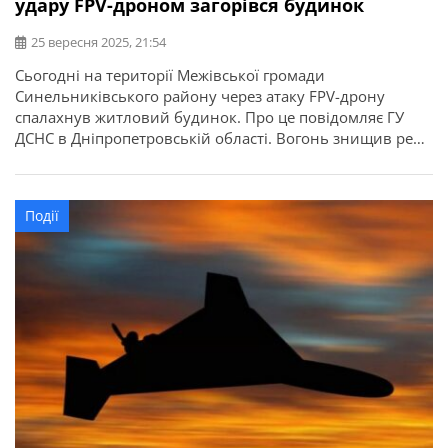
удару FPV-дроном загорівся будинок
25 вересня 2025, 21:54
Сьогодні на території Межівської громади
Синельниківського району через атаку FPV-дрону
спалахнув житловий будинок. Про це повідомляє ГУ
ДСНС в Дніпропетровській області. Вогонь знищив речі
домашнього вжитку та дах одноповерхового житлового
будинку на загальній площі 120 кв.м. Загиблих та
травмованих немає.
Події