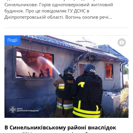
Синельникове. Горів одноповерховий житловий
будинок. Про це повідомляє ГУ ДСНС в
Дніпропетровській області. Вогонь охопив речі
домашнього вжитку на загальній площі 15 кв. м. Під час
ліквідації пожежі, рятувальники виявили всередині
оселі тіло жінки, 1939 року народження.
Події
В Синельниківському районі внаслідок