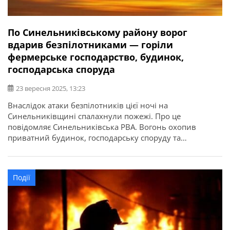
По Синельниківському району ворог
вдарив безпілотниками — горіли
фермерське господарство, будинок,
господарська споруда
23 вересня 2025, 13:23
Внаслідок атаки безпілотників цієї ночі на
Синельниківщині спалахнули пожежі. Про це
повідомляє Синельниківська РВА. Вогонь охопив
приватний будинок, господарську споруду та
фермерське господарство.
Події