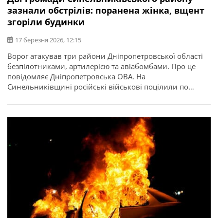
зазнали обстрілів: поранена жінка, вщент
згоріли будинки
17 березня 2026, 12:15
Ворог атакував три райони Дніпропетровської області
безпілотниками, артилерією та авіабомбами. Про це
повідомляє Дніпропетровська ОВА. На
Синельниківщині російські військові поцілили по
Покровській і Українській громадах. Внаслідок удару
КАБом у Покровській громаді постраждала 63-річна
жінка. Згоріли вщент 2 приватні будинки, нежитлова
будівля та 2 господарські споруди. Також через
влучання БпЛА в Українській громаді пошкоджений
приватний будинок.