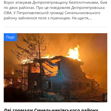
Ворог атакував Дніпропетровщину безпілотниками, бив
по двох районах. Про це повідомляє Дніпропетровська
ОВА. У Петропавлівській громаді Синельниківського
району зайнялося поле з пшеницею. На щастя,
обійшлося без постраждалих.
Події
Дві громади Синельниківського району