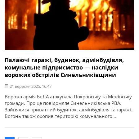
Палаючі гаражі, будинок, адмінбудівля,
комунальне підприємство — наслідки
ворожих обстрілів Синельниківщини
21 вересня 2025, 16:47
Ворожа армія БпЛА атакувала Покровську та Межівську
громади. Про це повідомляє Синельниківська РВА.
Зайнялися приватний будинок, адмінбудівля та гаражі.
Вогонь також охопив територію комунального
підприємства. Усі осередки пожеж ліквідовані.