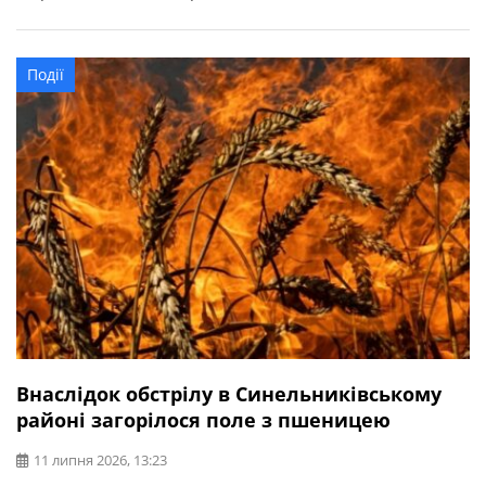
Синельниківська міська рада. На щастя, постраждалих
немає. Загрози життю та здоров’ю населення теж немає.
Події
Внаслідок обстрілу в Синельниківському
районі загорілося поле з пшеницею
11 липня 2026, 13:23