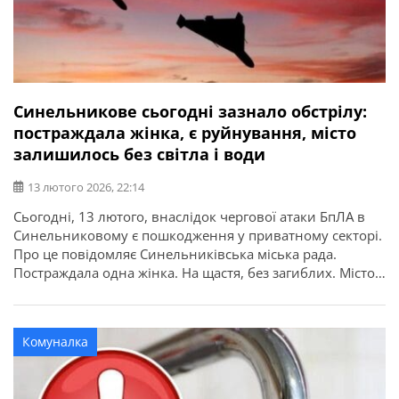
Синельникове сьогодні зазнало обстрілу:
постраждала жінка, є руйнування, місто
залишилось без світла і води
13 лютого 2026, 22:14
Сьогодні, 13 лютого, внаслідок чергової атаки БпЛА в
Синельниковому є пошкодження у приватному секторі.
Про це повідомляє Синельниківська міська рада.
Постраждала одна жінка. На щастя, без загиблих. Місто
залишилося без електроенергії. Зникло живлення і на
водогоні. Станом на 20.40, електропостачання основної
частини міста вдалося відновити. Наразі очікують на
Комуналка
подачу світла у східній частині. Також відновлено […]