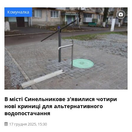
січня 2026 року подача води на місто Синельникове
підприємством «Дніпро – Західний Донбас» була
Комуналка
відновлена.
В місті Синельникове з'явилися чотири
нові криниці для альтернативного
водопостачання
17 грудня 2025, 15:30