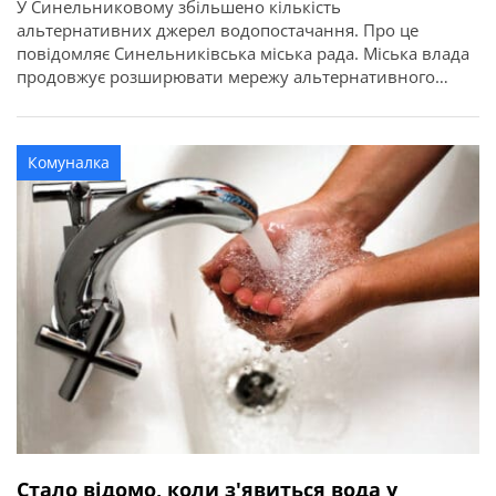
У Синельниковому збільшено кількість
альтернативних джерел водопостачання. Про це
повідомляє Синельниківська міська рада. Міська влада
продовжує розширювати мережу альтернативного
водопостачання. Наприкінці 2025 року на вулиці Миру
введено в експлуатацію чотири нові криниці
каптажного забору. Технічна вода стала доступною для
Комуналка
жителів будинків №4, 11, 26, 44 та прилеглих.
Будівництво цих об’єктів є одним із завдань міської […]
Стало відомо, коли з'явиться вода у