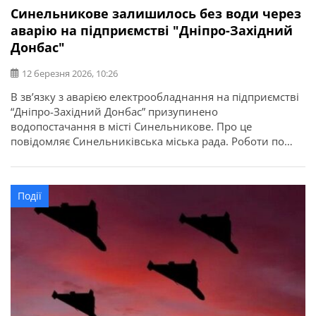
Синельникове залишилось без води через
аварію на підприємстві "Дніпро-Західний
Донбас"
12 березня 2026, 10:26
В зв’язку з аварією електрообладнання на підприємстві
“Дніпро-Західний Донбас” призупинено
водопостачання в місті Синельникове. Про це
повідомляє Синельниківська міська рада. Роботи по
відновленню ведуться. Відновити подачу води
планують після усунення аварії.
Події