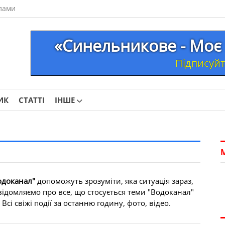
лами
«Синельникове - Моє 
Підписуйте
ИК
СТАТТІ
ІНШЕ
одоканал"
допоможуть зрозуміти, яка ситуація зараз,
відомляємо про все, що стосується теми "Водоканал"
і свіжі події за останню годину, фото, відео.