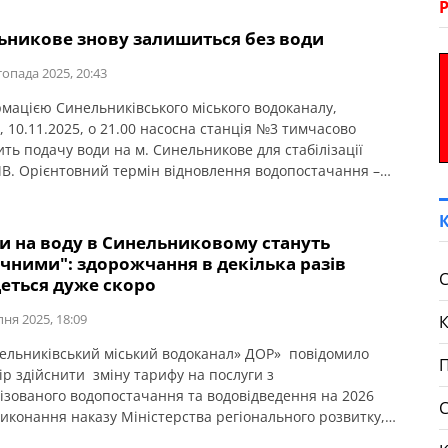
ьникове знову залишиться без води
топада 2025, 20:43
рмацією Синельниківського міського водоканалу,
, 10.11.2025, о 21.00 насосна станція №3 тимчасово
ть подачу води на м. Синельникове для стабілізації
ЧВ. Орієнтовний термін відновлення водопостачання –
25 о 6.00 год. Жителям Синельниківської міської
іальної громади рекомендують зробити та завжди мати
оди.
и на воду в Синельниковому стануть
чними": здорожчання в декілька разів
С
деться дуже скоро
пня 2025, 18:09
ельниківський міський водоканал» ДОР» повідомило
П
ір здійснити зміну тарифу на послуги з
ізованого водопостачання та водовідведення на 2026
 виконання наказу Міністерства регіонального розвитку,
цтва та житлово-комунального господарства України від