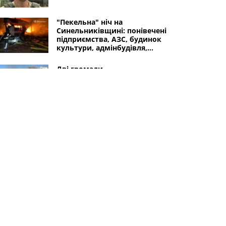
"Пекельна" ніч на
Синельниківщині: понівечені
підприємства, АЗС, будинок
культури, адмінбудівля,
меморіал, гімназія, магазини
Дві громади
Синельниківського району
зазнали ворожих обстрілів: є
руйнування
Синельниківщину атакували
дрони: 3 постраждалих,
масштабна пожежа, багато
руйнувань
Інші міста