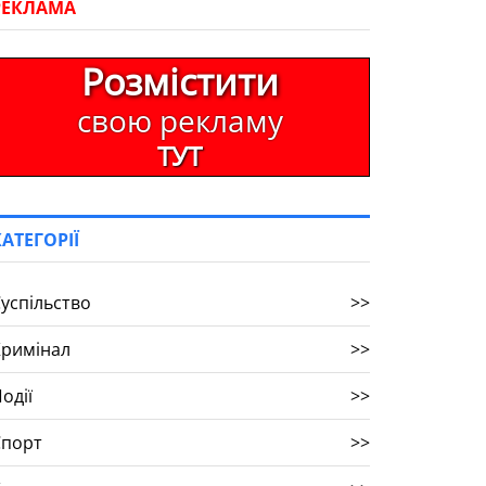
РЕКЛАМА
Розмістити
свою рекламу
ТУТ
КАТЕГОРІЇ
успільство
>>
Кримінал
>>
одії
>>
Спорт
>>