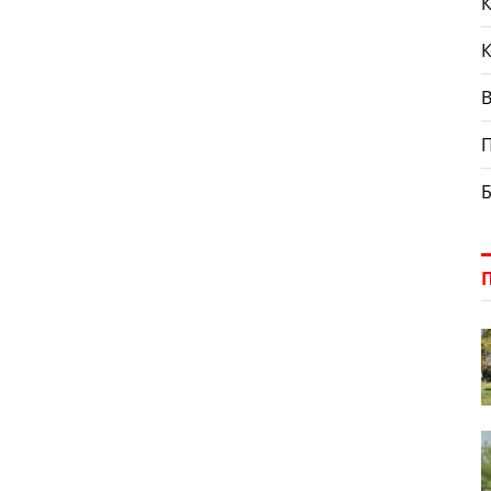
К
018р. № 130 «Про затвердження Порядку інформування
чів про намір зміни цін/тарифів на комунальні послуги з
уванням такої необхідності», КП «Синельниківський
[…]
П
Б