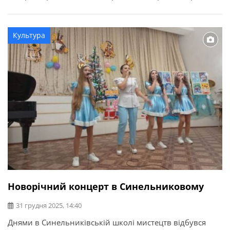
війну та втрати, а водночас — красу рідної землі та
майбутнє. Це роботи переможців обласного конкурсу
«Собори наших душ». Уже 29-й рік поспіль його
Культура
проводить комунальний заклад позашкільної […]
Новорічний концерт в Синельниковому
31 грудня 2025, 14:40
Днями в Синельниківській школі мистецтв відбувся