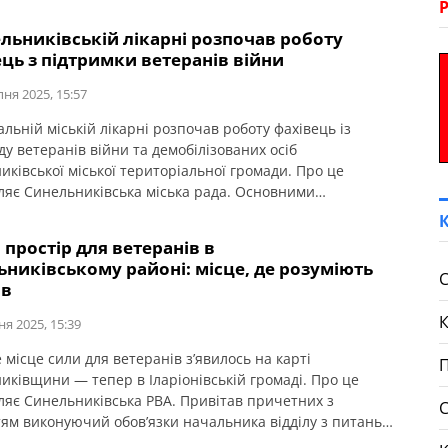
льниківській лікарні розпочав роботу
ць з підтримки ветеранів війни
пня 2025, 15:57
льній міській лікарні розпочав роботу фахівець із
у ветеранів війни та демобілізованих осіб
иківської міської територіальної громади. Про це
ляє Синельниківська міська рада. Основними
ями фахівця є: Хто може звернутися за підтримкою: Для
ня допомоги звертайтеся до Синельниківської
простір для ветеранів в
ної міської лікарні, кабінет 11, контактний телефон:
никівському районі: місце, де розуміють
76 – Бабай Наталія Анатоліївна. Графік роботи:
С
ів
к-п’ятниця: 08:00-16:00.
ня 2025, 15:39
місце сили для ветеранів з’явилось на карті
П
иківщини — тепер в Іларіонівській громаді. Про це
ляє Синельниківська РВА. Привітав причетних з
тям виконуючий обов’язки начальника відділу з питань
ської політики Синельниківської РВА Олег Захаров. Цей