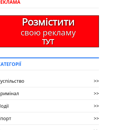
РЕКЛАМА
Розмістити
свою рекламу
ТУТ
КАТЕГОРІЇ
успільство
>>
Кримінал
>>
одії
>>
Спорт
>>