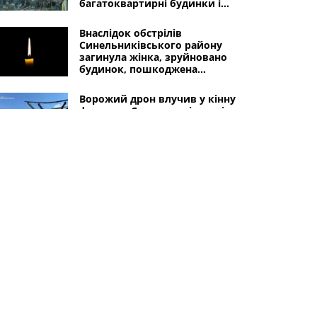
багатоквартирні будинки і
дитячий садочок
Внаслідок обстрілів
Синельниківського району
загинула жінка, зруйновано
будинок, пошкоджена
інфраструктура
Ворожий дрон влучив у кінну
ферму на Синельниківщині:
наслідки пожежі
Синельниківській район
атакують безпілотники:
пошкоджено транспортне
підприємство та будинок
Інші міста