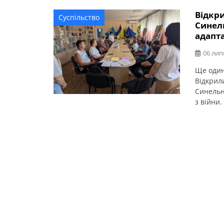
простір 
Відкр
Суспільство
нове жит
Синел
адапта
06 лип
Ще один
Відкрил
Синельн
з війни.
за кроко
посесте
про […]