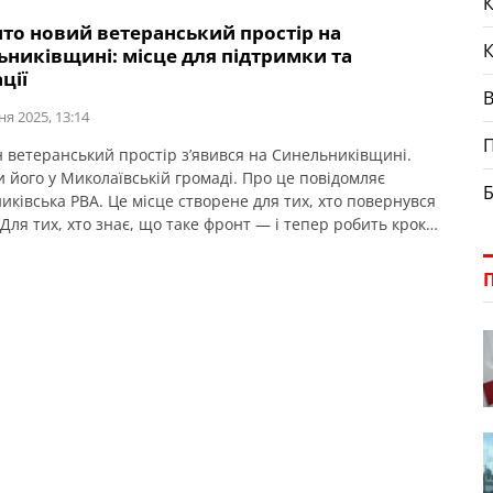
К
створили для тих, хто пройшов війну й зараз будує своє
ито новий ветеранський простір на
тя в тилу. Без зайвого офіціозу […]
ьниківщині: місце для підтримки та
ції
ня 2025, 13:14
П
 ветеранський простір з’явився на Синельниківщині.
и його у Миколаївській громаді. Про це повідомляє
Б
иківська РВА. Це місце створене для тих, хто повернувся
 Для тих, хто знає, що таке фронт — і тепер робить крок
м у цивільному житті. Тут можна зустріти побратимів і
р, поговорити, отримати підтримку, знайти інформацію