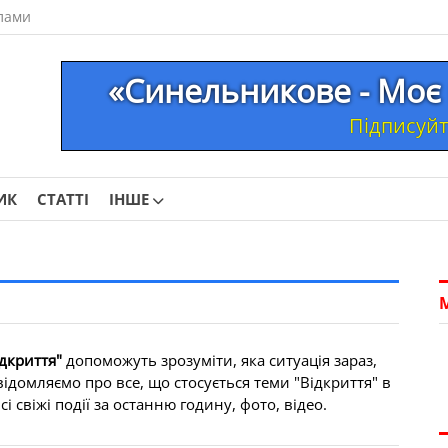
лами
«Синельникове - Моє 
Підписуйте
ИК
СТАТТІ
ІНШЕ
ідкриття"
допоможуть зрозуміти, яка ситуація зараз,
ідомляємо про все, що стосується теми "Відкриття" в
 свіжі події за останню годину, фото, відео.