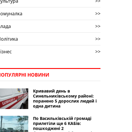
ультура
>>
Комуналка
>>
Влада
>>
олітика
>>
ізнес
>>
ПОПУЛЯРНІ НОВИНИ
Кривавий день в
Синельниківському районі:
поранено 5 дорослих людей і
одна дитина
По Васильківській громаді
прилетіли ще 6 КАБів:
пошкоджені 2