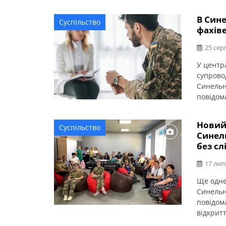
В Сине
Суспільство
фахіве
25 сер
У центра
супровод
Синельн
повідом
завданн
отриман
Новий 
Суспільство
централь
Синель
09363294
без сл
понеділо
17 лип
Ще одне 
Синельн
повідом
відкрит
ветеран