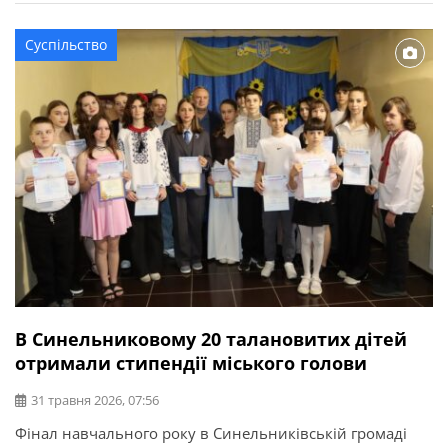
починаються з їхньої щоденної роботи. Тренер не
просто навчає спорту. Він виховує характер. Не кожна
Суспільство
дитина, яка приходить до спортивної секції, стане
чемпіоном. Але тренер […]
В Синельниковому 20 талановитих дітей
отримали стипендії міського голови
31 травня 2026, 07:56
Фінал навчального року в Синельниківській громаді