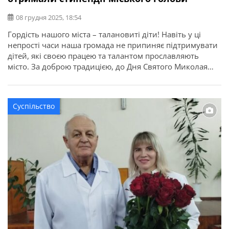
08 грудня 2025, 18:54
Гордість нашого міста – талановиті діти! Навіть у ці
непрості часи наша громада не припиняє підтримувати
дітей, які своєю працею та талантом прославляють
місто. За доброю традицією, до Дня Святого Миколая
вшанували тих, хто досяг високих результатів у
навчанні, творчості та спорті. Про це повідомляє
Синельниківська міська рада. 11 юних “зірок” – учнів та
Суспільство
вихованців […]