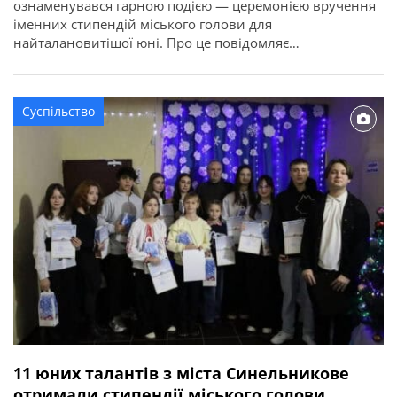
ознаменувався гарною подією — церемонією вручення
іменних стипендій міського голови для
найталановитішої юні. Про це повідомляє
Синельниківська міська рада. Міський голова Дмитро
Зражевський відзначив кращих із кращих: Цього року
заслужені нагороди отримали 20 вихованців ліцеїв,
Суспільство
Центру дитячої та юнацької творчості, школи мистецтв
та ДЮСШ. Чудові музичні привітання подарував
вокально-хореографічний […]
11 юних талантів з міста Синельникове
отримали стипендії міського голови