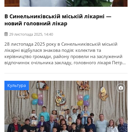
В Синельниківській міській лікарні —
новий головний лікар
29 листопада 2025, 14:40
28 листопада 2025 року в Синельниківській міській
лікарні відбулася знакова подія: колектив та
керівництво громади, району провели на заслужений
відпочинок очільника закладу, головного лікаря Петра
Довганя, та представили його наступницю — Наталію
Черевкову. Про це повідомляє Синельниківська міська
рада. Слова щирої подяки та глибокої шани на адресу
Культура
Петра Довганя лунали від міського голови Дмитра
Зражевського, […]