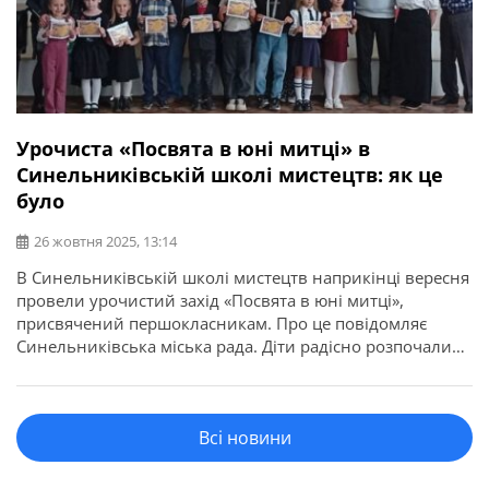
Урочиста «Посвята в юні митці» в
Синельниківській школі мистецтв: як це
було
26 жовтня 2025, 13:14
В Синельниківській школі мистецтв наприкінці вересня
провели урочистий захід «Посвята в юні митці»,
присвячений першокласникам. Про це повідомляє
Синельниківська міська рада. Діти радісно розпочали
навчання на різних відділеннях школи: музичному,
хореографічному та образотворчому. Концертна
програма заходу зацікавила першокласників
Всі новини
різноманітним звучанням музичних інструментів,
вокалу та хореографії. І створила позитивний настрій та
бажання навчатися. Бажаємо першокласникам наснаги