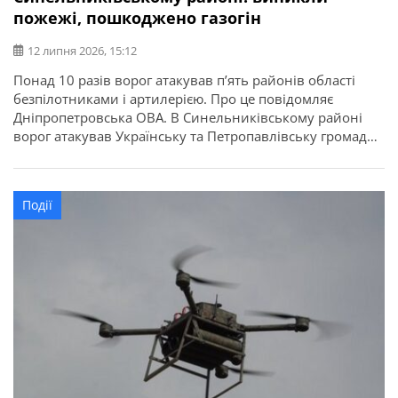
пожежі, пошкоджено газогін
12 липня 2026, 15:12
Понад 10 разів ворог атакував п’ять районів області
безпілотниками і артилерією. Про це повідомляє
Дніпропетровська ОВА. В Синельниківському районі
ворог атакував Українську та Петропавлівську громади
БпЛА. Сталися пожежі. Пошкоджені господарська
споруда й газогін.
Події