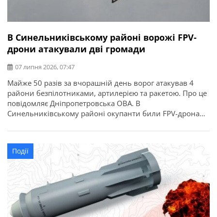
В Синельниківському районі ворожі FPV-
дрони атакували дві громади
07 липня 2026, 07:47
Майже 50 разів за вчорашній день ворог атакував 4
райони безпілотниками, артилерією та ракетою. Про це
повідомляє Дніпропетровська ОВА. В
Синельниківському районі окупанти били FPV-дронами
по Васильківській та Українській громадах. Сталася
пожежа. Знищений причеп.
Події