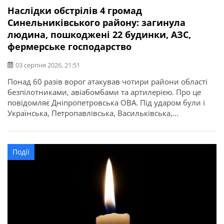
Наслідки обстрілів 4 громад
Синельниківського району: загинула
людина, пошкоджені 22 будинки, АЗС,
фермерське господарство
03 серпня 2026, 21:51
Понад 60 разів ворог атакував чотири райони області
безпілотниками, авіабомбами та артилерією. Про це
повідомляє Дніпропетровська ОВА. Під ударом були і
Українська, Петропавлівська, Васильківська,
Миколаївська громади Синельниківського району. По
Васильківській громаді вдарили 4-ма КАБами. Сталася
пожежа. Пошкоджені 22 приватних будинки,
Події
господарська споруда й автомобіль. У Миколаївській
громаді БпЛА вдарив по комбайну. Загинула людина.
Внаслідок атаки […]