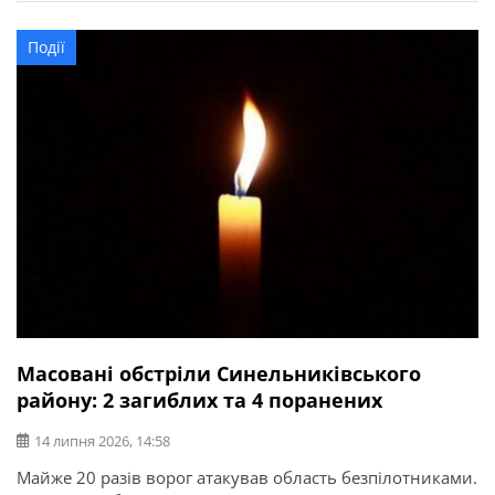
Події
Масовані обстріли Синельниківського
району: 2 загиблих та 4 поранених
14 липня 2026, 14:58
Майже 20 разів ворог атакував область безпілотниками.