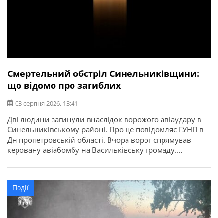
Смертельний обстріл Синельниківщини:
що відомо про загиблих
03 серпня 2026, 13:41
Дві людини загинули внаслідок ворожого авіаудару в
Синельниківському районі. Про це повідомляє ГУНП в
Дніпропетровській області. Вчора ворог спрямував
керовану авіабомбу на Васильківську громаду.
Внаслідок обстрілу загинули двоє місцевих жителів —
59-річна жінка та 60-річний чоловік. Пошкоджено п’ять
житлових будинків. В Українській громаді через атаку
Події
FPV-дрону пошкоджено приватний будинок та
автомобіль.