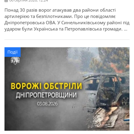
06 серпня 2026, 12:24
Понад 30 разів ворог атакував два райони області
артилерією та безпілотниками. Про це повідомляє
Дніпропетровська ОВА. У Синельниківському районі під
ударом були Українська та Петропавлівська громади. В
Українській громаді через атаку БпЛА пошкоджений
ліцей. По Петропавлівській громаді вдарили FPV-
дроном.
Події