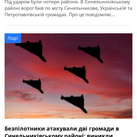
Під ударом були чотири райони. В Синельниківському
районі ворог бив по місту Синельникове, Українській та
Петропавлівській громадах. Про це повідомляє
Дніпропетровська ОВА. Внаслідок атаки БпЛА у
Синельниковому сталася пожежа. Пошкоджена АЗС. В
Українській громаді горів приватний будинок. Ворог
Події
вдарив БпЛА по Петропавлівській громаді. Сталися
пожежі. Пошкоджені будівля й […]
Безпілотники атакували дві громади в
Синельниківському районі: виникли