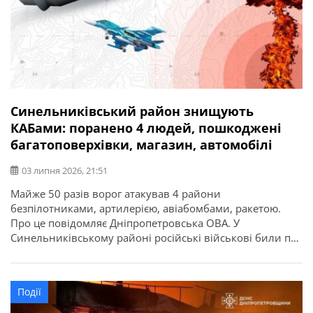
Синельниківський район знищують
КАБами: поранено 4 людей, пошкоджені
багатоповерхівки, магазин, автомобілі
03 липня 2026, 21:51
Майже 50 разів ворог атакував 4 райони
безпілотниками, артилерією, авіабомбами, ракетою.
Про це повідомляє Дніпропетровська ОВА. У
Синельниківському районі російські військові били по
Шахтарській, Петропавлівській, Українській,
Васильківській, Славгородській громадах.
Події