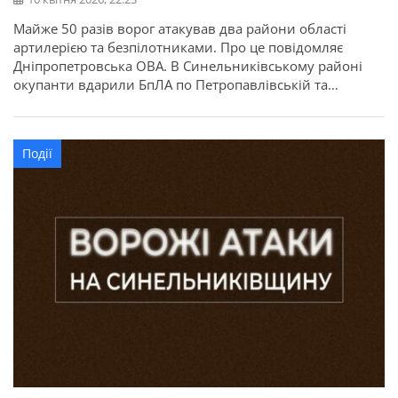
Майже 50 разів ворог атакував два райони області
артилерією та безпілотниками. Про це повідомляє
Дніпропетровська ОВА. В Синельниківському районі
окупанти вдарили БпЛА по Петропавлівській та
Дубовиківській громадах. Сталися пожежі. Пошкоджено
агропідприємство, 2 автомобілі, комбайн й трактор. На
щастя, минулося без постраждалих.
Події