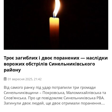
Троє загиблих і двоє поранених — наслідки
ворожих обстрілів Синельниківського
району
01 вересня 2025, 21:42
Від самого ранку під удар потрапили три громади
Синельниківщини – Покровська, Маломихайлівська та
Слов’янська. Про це повідомляє Синельниківська РВА.
Загинули двоє людей, ще двоє отримали поранення.
Частково зруйнований один приватний будинок, ще