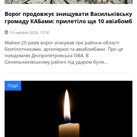
Ворог продовжує знищувати Васильківську
громаду КАБами: прилетіло ще 10 авіабомб
14 червня 2026, 13:50
Майже 20 разів ворог атакував три райони області
безпілотниками, артилерією та авіабомбами. Про це
повідомляє Дніпропетровська ОВА. В
Синельниківському районі під ударом були
Васильківська і Слов’янська громади. Ворог продовжує
знищувати Васильківську громаду КАБами. Цього разу
10 авіабомб. Сталася пожежа. Пошкоджені 3 приватні й
Події
1 багатоквартирний будинки, фермерське
господарство, авто, 2 трактори, адміністративна
будівля, ЦНАП, банк, […]