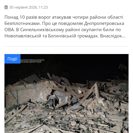
30 червня 2026, 11:25
Понад 10 разів ворог атакував чотири райони області
безпілотниками. Про це повідомляє Дніпропетровська
ОВА. В Синельниківському районі окупанти били по
Новопавлівській та Богинівській громадах. Внаслідок
атаки БпЛА знищений трактор, понівечений приватний
будинок.
Події