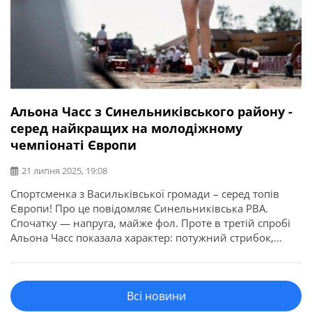
Альона Часс з Синельниківського району -
серед найкращих на молодіжному
чемпіонаті Європи
21 липня 2025, 19:08
Спортсменка з Васильківської громади – серед топів
Європи! Про це повідомляє Синельниківська РВА.
Спочатку — напруга, майже фол. Проте в третій спробі
Альона Часс показала характер: потужний стрибок,
вихід на четверте місце — і це ще не все. У фіналі вона
видає особистий рекорд — 13.75 м у потрійному. Це —
4 місце на молодіжному […]
Всі новини