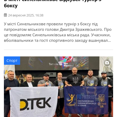
боксу
24 вересня 2025, 16:38
У місті Синельникове провели турнір з боксу під
патронатом міського голови Дмитра Зражевського. Про
це повідомляє Синельниківська міська рада. Учасники,
вболівальники та гості спортивного заходу вшанували
хвилиною мовчання пам’ять загиблих Захисників та
Захисниць України, а потім пройшли спортивні
поєдинки. У турнірі взяли участь вихованці відділення
Спорт
боксу Синельниківської дитячо-юнацької спортивної
школи, з якими працюють тренери Олексій […]