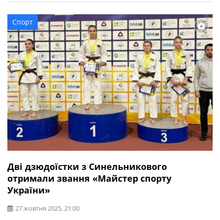
завершивши фінал достроково в першому раунді. Про
це повідомляє Синельниківська РВА. Вітаємо Софію та
Спорт
тренера Віктора Горобця! Попри війну наші спортсмени
[…]
Дві дзюдоїстки з Синельникового
отримали звання «Майстер спорту
України»
27 жовтня 2025, 21:00