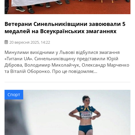
Ветерани Синельниківщини завоювали 5
медалей на Всеукраїнських змаганнях
20 вересня 2025, 14:22
Минулими вихідними у Львові відбулися змагання
«Титани UA». Синельниківщину представили Юрій
Діброва, Володимир Миколайчук, Олександр Марченко
та Віталій Оборонко. Про це повідомляє
Синельниківська РВА. Результат команди вражає —
п’ять нагород: чотири срібні та одна бронзова медаль.
Це доказ сили, витримки й незламності наших
Спорт
ветеранів.