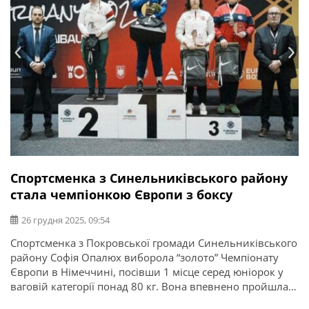
Спортсменка з Синельниківського району
стала чемпіонкою Європи з боксу
26 грудня 2025, 09:54
Спортсменка з Покровської громади Синельниківського
району Софія Опалюх виборола “золото” Чемпіонату
Європи в Німеччині, посівши 1 місце серед юніорок у
ваговій категорії понад 80 кг. Вона впевнено пройшла
суперниць із Румунії, Туреччини та Угорщини,