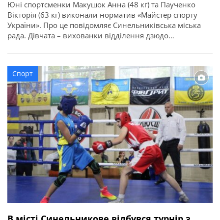
Юні спортсменки Макушок Анна (48 кг) та Паученко
Вікторія (63 кг) виконали норматив «Майстер спорту
України». Про це повідомляє Синельниківська міська
рада. Дівчата – вихованки відділення дзюдо
Синельниківської ДЮСШ. Дисципліну викладає
Олександр Недвига. Разом із тренером дівчата
проходять нелегкий шлях: опановують тонкощі
Спорт
олімпійського виду спорту, загартовують характер, тіло і
дух. Вчаться перемагати, а ще – […]
В місті Синельникове відбувся турнір з