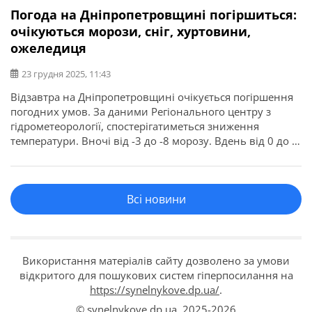
Погода на Дніпропетровщині погіршиться:
очікуються морози, сніг, хуртовини,
ожеледиця
23 грудня 2025, 11:43
Відзавтра на Дніпропетровщині очікується погіршення
погодних умов. За даними Регіонального центру з
гідрометеорології, спостерігатиметься зниження
температури. Вночі від -3 до -8 морозу. Вдень від 0 до -5
градусів. Про це повідомляє Дніпропетровська ОВА.
Справжній Різдвяний мороз прогнозують синоптики на
25 грудня. Вночі від -8 до -12 градусів нижче нуля.
Всі новини
Ближче до кінця тижня можливий сніг, […]
Використання матеріалів сайту дозволено за умови
відкритого для пошукових систем гіперпосилання на
https://synelnykove.dp.ua/
.
© synelnykove.dp.ua,
2025-2026