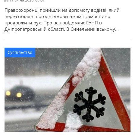
17 січня 2026, 08:01
Правоохоронці прийшли на допомогу водієві, який
через складні погодні умови не зміг самостійно
продовжити рух. Про це повідомляє ГУНП в
Дніпропетровській області. В Синельниківському
районі під час несення служби поліцейські сектору
реагування патрульної поліції виявили автомобіль,
який через снігові замети застряг безпосередньо на
Суспільство
проїзній частині дороги та не міг рушити з місця. Водій
опинився у […]