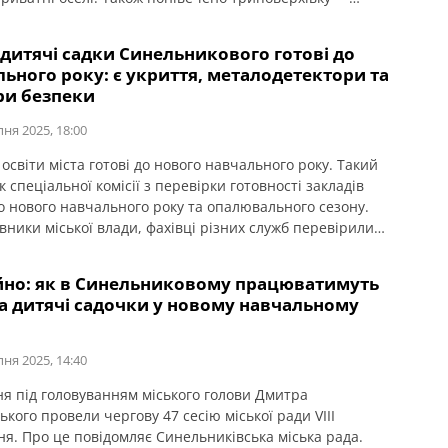
о, під її завалами можуть перебувати люди. Постраждав
 його госпіталізовано.
і дитячі садки Синельникового готові до
ьного року: є укриття, металодетектори та
ри безпеки
пня 2025, 18:00
освіти міста готові до нового навчального року. Такий
 спеціальної комісії з перевірки готовності закладів
до нового навчального року та опалювального сезону.
вники міської влади, фахівці різних служб перевірили
итячі садки, інклюзивно-ресурсний центр, дитячо-
 спортивну школу, центр дитячої та юнацької творчості.
йно: як в Синельниковому працюватимуть
повідомляє Синельниківська міська рада. Основний
та дитячі садочки у новому навчальному
ід час перевірки […]
пня 2025, 14:40
ня під головуванням міського голови Дмитра
кого провели чергову 47 сесію міської ради VІІІ
ня. Про це повідомляє Синельниківська міська рада.