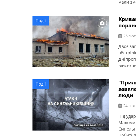
мали зм
Синельн
одинадц
Крива
Події
дев’ятик
поран
одинадц
25 лют
Двоє за
обстріл
Дніпроп
військо
Унаслід
поранен
"Прил
Події
господа
завал
За інфо
люди
Синельн
24 лют
Під удар
Маломих
Синельн
Побиті 