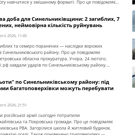
огу навчатися у змішаному форматі. Про це повідомляє
иківська міська рада. Закінчили навчання 243
ятикласники, 14 – з відзнакою, а також 340
ва доба для Синельниківщини: 2 загиблих, 7
ласників, 17 – з відзнакою. Попереду в
ених, неймовірна кількість руйнувань
ятикласників — випробування […]
ого 2026, 11:45
гиблих та семеро поранених — наслідки ворожих
ів Синельниківського району. Про це повідомляє
етровська обласна прокуратура. Учора, 24 лютого,
ві рф завдали ударів по Синельниківському району.
ок обстрілів двоє людей загинули, семеро отримали
ня. Пошкоджено заклад освіти, фермерське
ьоти" по Синельниківському району: під
рство, багатоквартирний і приватні будинки, автомобілі.
ами багатоповерхівки можуть перебувати
рмацією ГУ ДСНС в Дніпропетровській області, у
иківському районі […]
ого 2026, 21:51
и російської армії сьогодні потрапили
айлівська та Покровська громади. Про це повідомляє
иківська РВА. Загорілися школа й житловий будинок.
приватні оселі. Також понівечено триповерхівку —