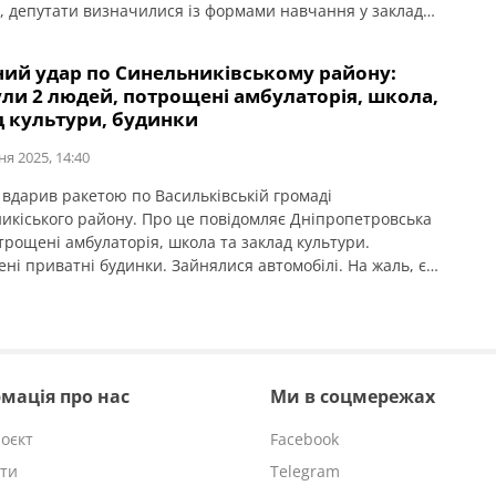
, депутати визначилися із формами навчання у закладах
у новому 2025-2026 навчальному році:
ний удар по Синельниківському району:
ли 2 людей, потрощені амбулаторія, школа,
д культури, будинки
ня 2025, 14:40
 вдарив ракетою по Васильківській громаді
икіського району. Про це повідомляє Дніпропетровська
трощені амбулаторія, школа та заклад культури.
ні приватні будинки. Зайнялися автомобілі. На жаль, є й
. За попередньою інформацією, їх двоє. Співчуття рідним
ьким. Наслідки атаки ще уточнюються.
мація про нас
Ми в соцмережах
оєкт
Facebook
ти
Telegram