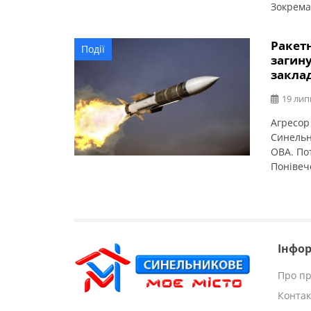
Зокрема
освіти 
Ракет
Події
загину
закла
19 лип
Агресор
Синельн
ОВА. По
Понівече
загиблі
та близ
Інфор
Про пр
Контак