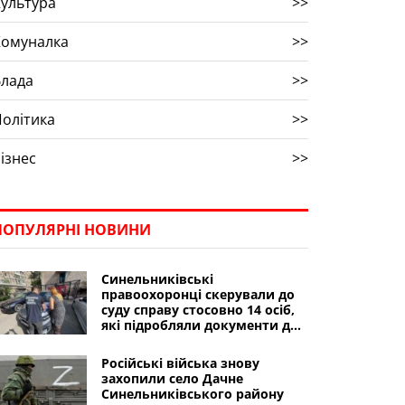
ультура
>>
Комуналка
>>
Влада
>>
олітика
>>
ізнес
>>
ПОПУЛЯРНІ НОВИНИ
Синельниківські
правоохоронці скерували до
суду справу стосовно 14 осіб,
які підробляли документи для
виїзду за кордон
Російські війська знову
захопили село Дачне
Синельниківського району