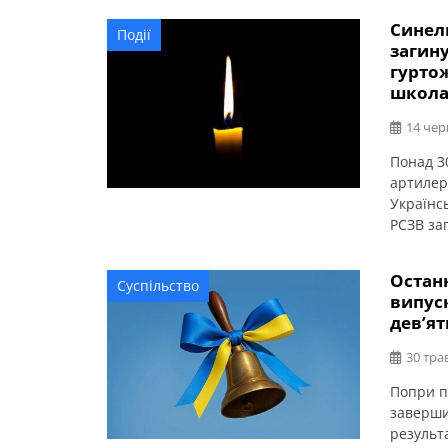
Синел
Події
загин
гурто
школ
14 чер
Понад 3
артилер
Українс
РСЗВ за
осель, с
Остан
Суспільство
випус
дев’я
30 тра
Попри п
заверши
результ