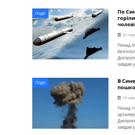
По Си
Події
горіли
чолов
22 чер
Понад 5
безпіло
Дніпроп
завдав 
Внаслідо
Покровс
В Сине
Події
Поранен
пошко
амбулат
19 чер
Понад 1
артилер
Дніпроп
завдав у
будівля