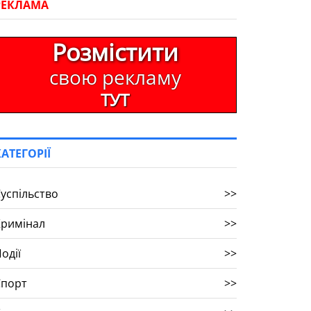
РЕКЛАМА
Розмістити
свою рекламу
ТУТ
КАТЕГОРІЇ
успільство
>>
Кримінал
>>
одії
>>
Спорт
>>