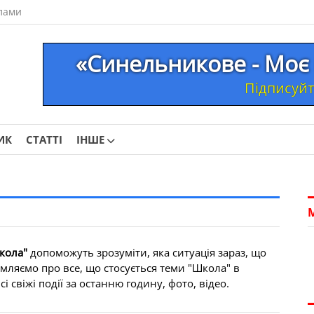
лами
«Синельникове - Моє 
Підписуйте
ИК
СТАТТІ
ІНШЕ
кола"
допоможуть зрозуміти, яка ситуація зараз, що
омляємо про все, що стосується теми "Школа" в
 свіжі події за останню годину, фото, відео.