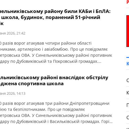
нельниківському району били КАБи і БпЛА:
 школа, будинок, поранений 51-річний
ік
вня 2026, 21:42
0 разів ворог атакував чотири райони області
тниками, артилерією і авіабомбою. Про це повідомляє
етровська ОВА. У Синельниківському районі противник
удару по Дубовиківській та Покровській громадах.
к атаки БпЛА у Дубовиківській громаді горіла школа. По
ькій громаді били КАБами. Горів приватний будинок.
льниківському районі внаслідок обстрілу
ь дістав 51-річний чоловік. Він лікуватиметься
С
джена спортивна школа
орно.
вня 2026, 14:13
0 разів ворог атакував три райони Дніпропетровщини
П
ією та безпілотниками. Про це повідомляє
етровська ОВА. У Синельниківському районі противник
дару по Дубовиківській і Васильківській громадах. Горіла
, що не експлуатувалася. Пошкоджена спортивна школа.