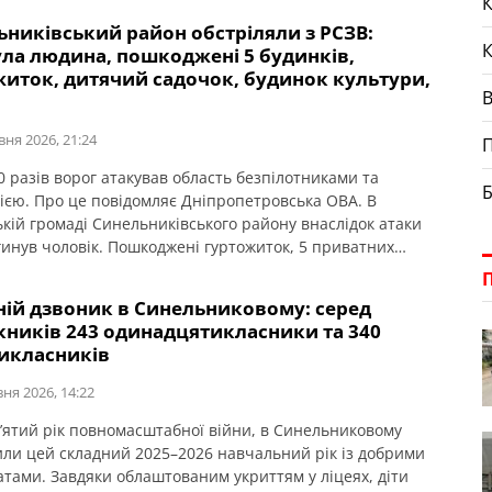
К
ьниківський район обстріляли з РСЗВ:
ула людина, пошкоджені 5 будинків,
житок, дитячий садочок, будинок культури,
а
вня 2026, 21:24
П
0 разів ворог атакував область безпілотниками та
Б
ією. Про це повідомляє Дніпропетровська ОВА. В
ькій громаді Синельниківського району внаслідок атаки
гинув чоловік. Пошкоджені гуртожиток, 5 приватних
адочок, будинок культури, школа й 3 автомобілі.
ній дзвоник в Синельниковому: серед
кників 243 одинадцятикласники та 340
тикласників
вня 2026, 14:22
’ятий рік повномасштабної війни, в Синельниковому
ли цей складний 2025–2026 навчальний рік із добрими
атами. Завдяки облаштованим укриттям у ліцеях, діти