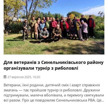
Для ветеранів з Синельниківського району
організували турнір з риболовлі
27 вересня 2025, 16:20
Ветерани, їхні родини, дитячий сміх і азарт справжніх
змагань — так пройшов турнір із риболовлі. Дружини
підтримували, малеча вболівала, а перемогу святкували
всі разом. Про це повідомляє Синельниківська РВА. Це
вже не перший такий захід, організований