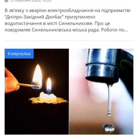
12 березня 2026, 10:26
В зв’язку з аварією електрообладнання на підприємстві
“Дніпро-Західний Донбас” призупинено
водопостачання в місті Синельникове. Про це
повідомляє Синельниківська міська рада. Роботи по
відновленню ведуться. Відновити подачу води
планують після усунення аварії.
Комуналка