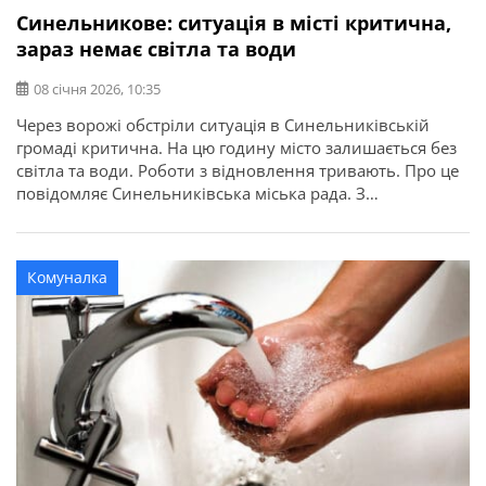
Синельникове: ситуація в місті критична,
зараз немає світла та води
08 січня 2026, 10:35
Через ворожі обстріли ситуація в Синельниківській
громаді критична. На цю годину місто залишається без
світла та води. Роботи з відновлення тривають. Про це
повідомляє Синельниківська міська рада. З
електроенергією – лікарня, інші підприємства критичної
інфраструктури. Наразі енергетики вводять графіки.
Слідкуйте за інформацією! За інформацією
Комуналка
Синельниківського міського водоканалу, станом на
08.30 год. 08 січня 2026 року […]