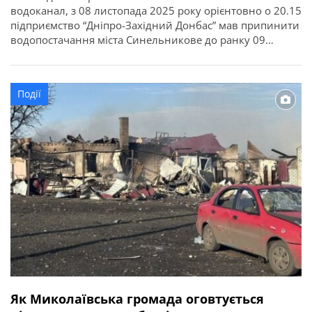
водоканал, з 08 листопада 2025 року орієнтовно о 20.15
підприємство “Дніпро-Західний Донбас” мав припинити
водопостачання міста Синельникове до ранку 09
листопада 2025 року через обстріли енергосистеми і
відсутність електроенергії. Планувалося проведення
аварійно-відновлювальних робіт. Як стало відомо
Події
сьогодні ввечері, за інформацією підприємства «Дніпро-
Західний Донбас», у зв’язку з аварією на магістральному
трубопроводі […]
Як Миколаївська громада оговтується