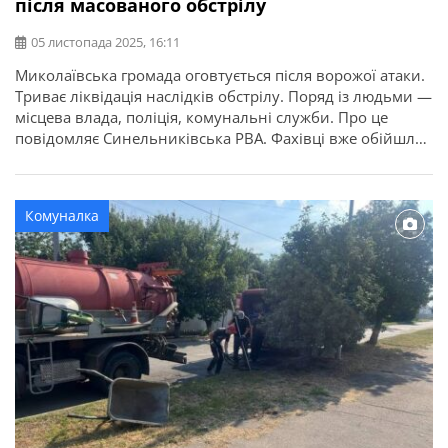
після масованого обстрілу
05 листопада 2025, 16:11
Миколаївська громада оговтується після ворожої атаки.
Триває ліквідація наслідків обстрілу. Поряд із людьми —
місцева влада, поліція, комунальні служби. Про це
повідомляє Синельниківська РВА. Фахівці вже обійшли
домівки, зафіксували всі пошкодження. Далі —
позачергове засідання місцевої комісії ТЕБ і НС, щоб
визначити першочергові потреби постраждалих родин.
Комуналка
Серед головного — забезпечення будівельними
матеріалами. До допомоги долучилися […]