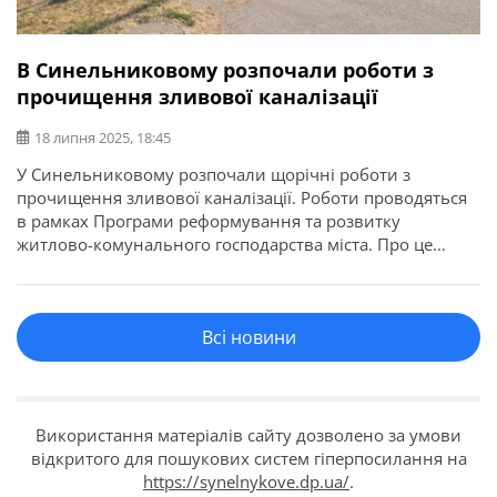
В Синельниковому розпочали роботи з
прочищення зливової каналізації
18 липня 2025, 18:45
У Синельниковому розпочали щорічні роботи з
прочищення зливової каналізації. Роботи проводяться
в рамках Програми реформування та розвитку
житлово-комунального господарства міста. Про це
повідомляє Синельниківська міська рада. Фахівці
чистять зливові магістралі від сміття та мулу, а потім
промивають їх водою із застосуванням спеціальної
Всі новини
техніки. На даний час роботи ведуться у центральній
частині та по вулиці Небесна. […]
Використання матеріалів сайту дозволено за умови
відкритого для пошукових систем гіперпосилання на
https://synelnykove.dp.ua/
.