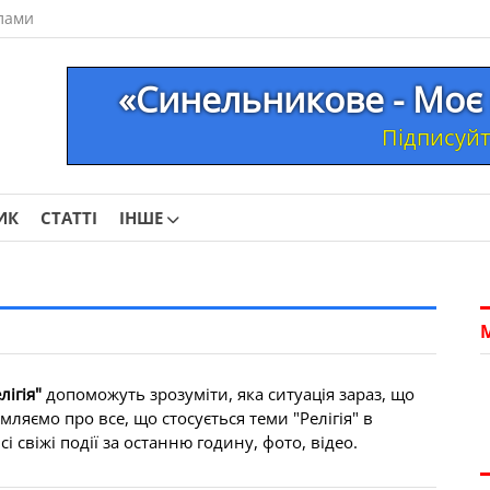
лами
«Синельникове - Моє 
Підписуйте
ИК
СТАТТІ
ІНШЕ
лігія"
допоможуть зрозуміти, яка ситуація зараз, що
ляємо про все, що стосується теми "Релігія" в
 свіжі події за останню годину, фото, відео.