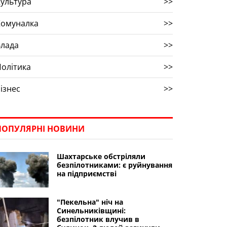
ультура
>>
Комуналка
>>
Влада
>>
олітика
>>
ізнес
>>
ПОПУЛЯРНІ НОВИНИ
Шахтарське обстріляли
безпілотниками: є руйнування
на підприємстві
"Пекельна" ніч на
Синельниківщині:
безпілотник влучив в