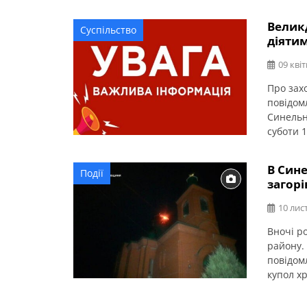
Велик
Суспільство
діятим
09 квіт
Про зах
повідом
Синельн
суботи 1
місті ді
Пересув
В Сине
Події
подвір’ї 
загорі
10 лис
Вночі р
району.
повідом
купол хр
приміще
пожежі.