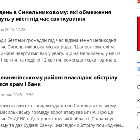
день в Синельниковому: які обмеження
уть у місті під час святкування
ня 2026, 17:28
оди безпеки громадян під час відзначення Великодня
ляє Синельниківська міська рада. “Шановні жителі м.
икове! Звертаємо вашу увагу, що на Великдень, у ніч із
1 квітня на неділю 12 квітня, комендантська година в
ятиме без змін, а саме: з 21.00 до 5.00 години.
ання вулицями в цей час заборонено! Богослужіння на
льниківському районі внаслідок обстрілу
[…]
вся храм і банк
С
топада 2025, 13:58
осійські війська завдали ударів по Синельниківському
 Васильківську громаду ворог атакував БпЛА. Про це
П
ляє ГУ ДСНС в Дніпропетровській області. Спалахнув
аму та дах будівлі банку. Внаслідок обстрілу пошкоджене
ння банку. Рятувальники оперативно ліквідували всі
 На щастя, обійшлося без постраждалих.