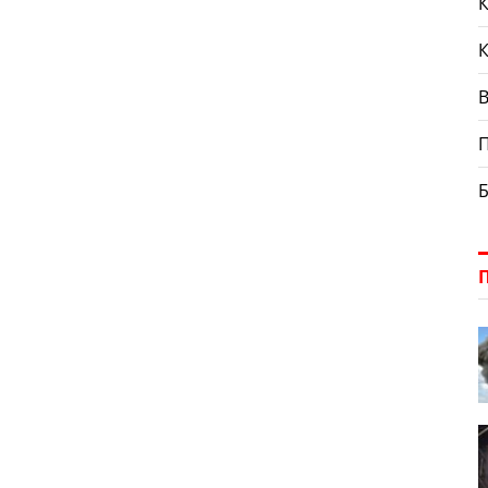
К
П
Б