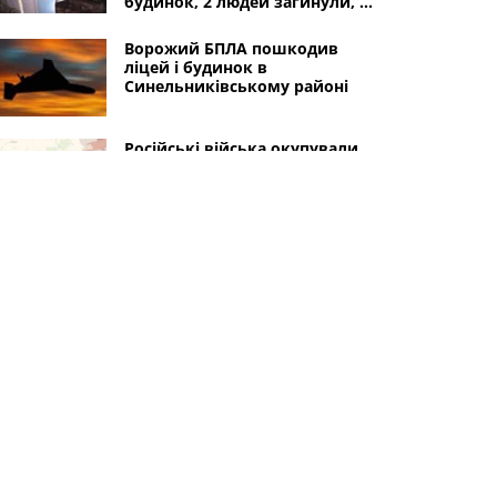
будинок, 2 людей загинули, а
трьом дітям дивом вдалося
вижити
Ворожий БПЛА пошкодив
ліцей і будинок в
Синельниківському районі
Російські війська окупували
ще одне село в
Синельниківському районі
Дніпропетровської області
В Синельниківському районі
внаслідок атаки БпЛА
виникли пожежі
Інші міста