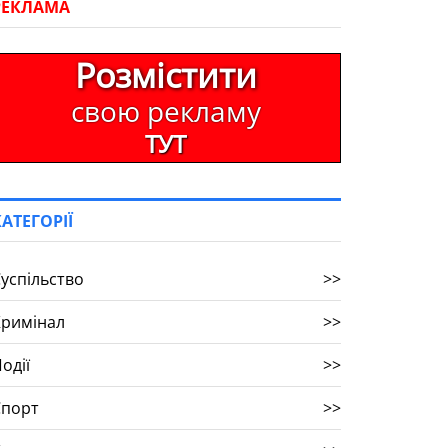
РЕКЛАМА
Розмістити
свою рекламу
ТУТ
КАТЕГОРІЇ
успільство
>>
Кримінал
>>
одії
>>
Спорт
>>