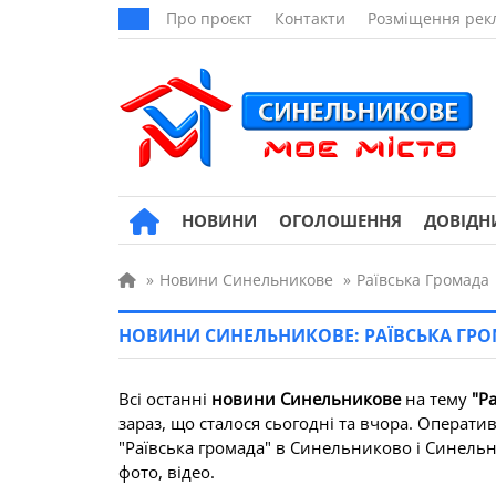
Про проєкт
Контакти
Розміщення рек
НОВИНИ
ОГОЛОШЕННЯ
ДОВІДН
»
Новини Синельникове
»
Раївська Громада
НОВИНИ СИНЕЛЬНИКОВЕ: РАЇВСЬКА ГР
Всі останні
новини Синельникове
на тему
"Р
зараз, що сталося сьогодні та вчора. Операти
"Раївська громада" в Синельниково і Синельни
фото, відео.