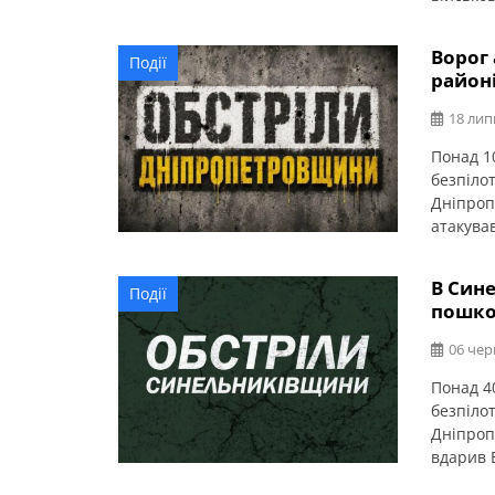
громади
Ще одна 
Ворог
Події
— поніве
район
вдарили
18 лип
Понад 1
безпіло
Дніпроп
атакува
пошкодж
В Сине
Події
пошко
06 чер
Понад 40
безпіло
Дніпроп
вдарив 
4 автомо