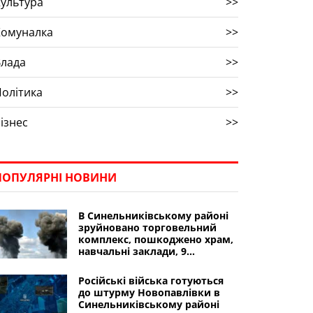
ультура
>>
Комуналка
>>
Влада
>>
олітика
>>
ізнес
>>
ПОПУЛЯРНІ НОВИНИ
В Синельниківському районі
зруйновано торговельний
комплекс, пошкоджено храм,
навчальні заклади, 9
магазинів, адиінбудівлю,
автомобілі
Російські війська готуються
до штурму Новопавлівки в
Синельниківському районі