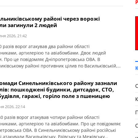
ельниківському районі через ворожі
іли загинули 2 людей
пня 2026, 21:42
0 разів ворог атакував два райони області
тниками, артилерією та авіабомбами. Двоє людей
и. Про це повідомляє Дніпропетровська ОВА. В
иківському районі противник цілив по Васильківській,
кій, Покровській і Раївській громадах. Понівечена
а оселя, зайнялися пожежі. Загинули двоє людей. По
ромади Синельниківського району зазнали
івській громаді вдарили трьома КАБами. На жаль,
С
лів: пошкоджені будинки, дитсадок, СТО,
и двоє людей. По Шахтарському та Покровській […]
удівля, гаражі, горіло поле з пшеницею
ня 2026, 22:14
П
0 разів ворог атакував чотири райони області
тниками, артилерією та авіабомбами. Про це повідомляє
етровська ОВА. В Синельниківському районі російські
і атакували Васильківську, Раївську та Межівську