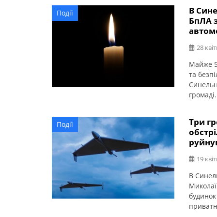
В Син
Події
БпЛА з
автом
28 квіт
Майже 5
та безп
Синельн
громаді
й 4 авто
Три г
Події
обстрі
руйну
19 квіт
В Синел
Миколаї
будинок
приватні
Дніпроп