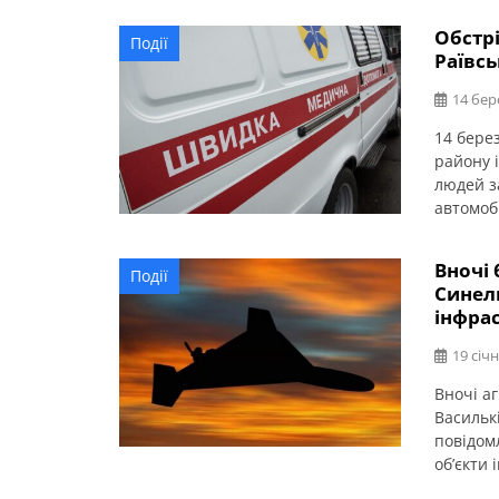
відомо,
Обстрі
Події
Синельн
Раївсь
Сталися
14 бер
14 бере
району і
людей з
автомоб
прокура
Синельн
Вночі
Події
Синельн
Синел
Постражд
інфрас
19 січн
Вночі а
Василькі
повідом
об’єкти 
сталося 