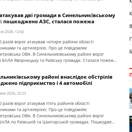
К
. Знищені приватний будинок та господарська споруда.
оселя, дитсадок, СТО, адмінбудівля, гаражі, вантажівка
 атакував дві громади в Синельниківському
чені. По Васильківській громаді російські військові
і: пошкоджено АЗС, сталася пожежа
 КАБом. Сталася пожежа. Знищені приватна […]
ня 2026, 12:42
П
0 разів ворог атакував чотири райони області
тниками та артилерією. Про це повідомляє
Б
етровська ОВА. В Синельниківському районі ворог
в БпЛА Яворницьку та Раївську громади. Сталася пожежа,
ена АЗС.
льниківському районі внаслідок обстрілів
джено підприємство і 4 автомобілі
вня 2026, 22:23
 разів ворог атакував п’ять районів області
тниками та артилерією. Про це повідомляє
етровська ОВА. В Синельниківському районі ворог
БпЛА по Раївській та Шахтарській громадах. Пошкоджені
білі й підприємство.