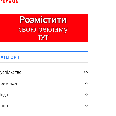
РЕКЛАМА
Розмістити
свою рекламу
ТУТ
КАТЕГОРІЇ
успільство
>>
Кримінал
>>
одії
>>
Спорт
>>