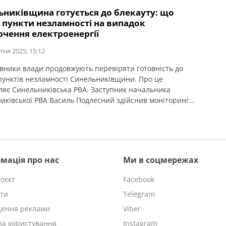
ьниківщина готується до блекауту: що
 пункти незламності на випадок
ючення електроенергії
тня 2025, 15:12
вники влади продовжують перевіряти готовність до
пунктів незламності Синельниківщини. Про це
ляє Синельниківська РВА. Заступник начальника
иківської РВА Василь Подлесний здійснив моніторинг
Іларіонівської громади, керівник апарату
иківської РВА Валерій Воробйов – Славгородської та
ї. “Тут є усе необхідне на випадок тривалого
ення електроенергії: альтернативні джерела живлення,
алива, є можливість випити гарячого чаю.” […]
мація про нас
Ми в соцмережах
оєкт
Facebook
ти
Telegram
щення реклами
Viber
а користування
Instagram