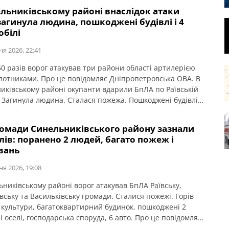
ельниківському районі внаслідок атаки
агинула людина, пошкоджені будівлі і 4
обілі
ня 2026, 22:41
0 разів ворог атакував три райони області артилерією
ілотниками. Про це повідомляє Дніпропетровська ОВА. В
иківському районі окупанти вдарили БпЛА по Раївській
. Загинула людина. Сталася пожежа. Пошкоджені будівлі
мобілі.
ромади Синельниківського району зазнали
лів: поранено 2 людей, багато пожеж і
вань
ня 2026, 19:08
ьниківському районі ворог атакував БпЛА Раївську,
вську та Васильківську громади. Сталися пожежі. Горів
 культури, багатоквартирний будинок, пошкоджені 2
 оселі, господарська споруда, 6 авто. Про це повідомляє
етровська обласна рада. Сьогодні станом на 18:30