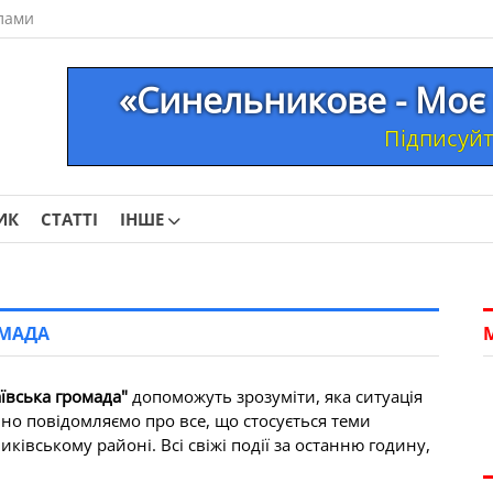
лами
«Синельникове - Моє 
Підписуйте
ИК
СТАТТІ
ІНШЕ
ОМАДА
аївська громада"
допоможуть зрозуміти, яка ситуація
вно повідомляємо про все, що стосується теми
ківському районі. Всі свіжі події за останню годину,