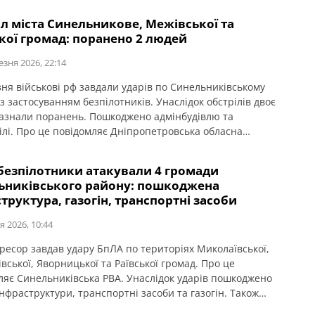
 що ворог атакував БпЛА Васильківську громаду
л міста Синельникове, Межівської та
иківського району. Постраждали чоловіки 70 та 51 років.
кої громад: поранено 2 людей
 пожежі, пошкоджені підприємства.
езня 2026, 22:14
зня військові рф завдали ударів по Синельниківському
з застосуванням безпілотників. Унаслідок обстрілів двоє
азнали поранень. Пошкоджено адмінбудівлю та
ілі. Про це повідомляє Дніпропетровська обласна
тура. За інформацією Дніпропетровської ОВА, в
иківському районі ворог атакував БпЛА місто
 безпілотники атакували 4 громади
икове, Межівську та Раївську громади. Сталися пожежі.
ьниківського району: пошкоджена
али 54-річні чоловік та жінка. Пошкоджені 3 авто.
труктура, газогін, транспортні засоби
я 2026, 10:44
гресор завдав удару БпЛА по територіях Миколаївської,
вської, Яворницької та Раївської громад. Про це
ляє Синельниківська РВА. Унаслідок ударів пошкоджено
інфраструктури, транспортні засоби та газогін. Також
займання будівлі, яка не перебувала в експлуатації.