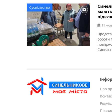
Синел
Суспільство
мають
відкл
11 жов
Предста
роботи 
повідом
Синельн
локацій 
Синельн
Раївсько
відключ
запас п
Інфор
Про пр
Контак
Розмі
Правил