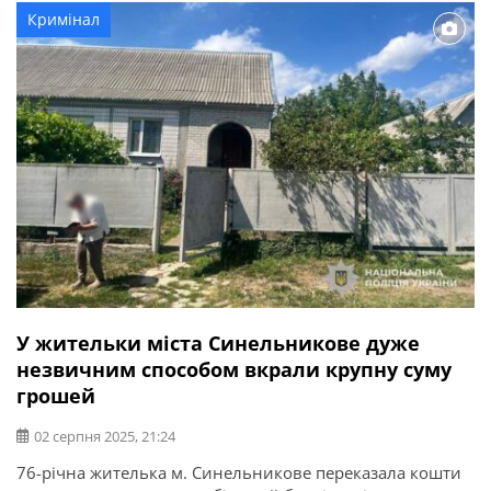
скотчем та залишив помирати. Злочин стався 3 серпня
Кримінал
в одному із сіл Покровської громади Синельниківського
[…]
У жительки міста Синельникове дуже
незвичним способом вкрали крупну суму
грошей
02 серпня 2025, 21:24
76-річна жителька м. Синельникове переказала кошти