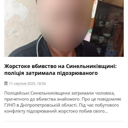
Жорстоке вбивство на Синельниківщині:
поліція затримала підозрюваного
11 серпня 2025, 18:54
Поліцейські Синельниківщини затримали чоловіка,
причетного до вбивства знайомого. Про це повідомляє
ГУНП в Дніпропетровській області. Під час побутового
конфлікту підозрюваний жорстоко побив свого
знайомого, завдавши йому понад кілька десятків ударів
у різні частини тіла, після чого зв’язав руки та ноги