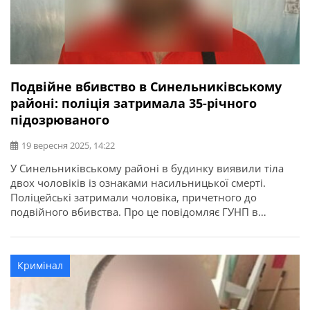
Подвійне вбивство в Синельниківському
районі: поліція затримала 35-річного
підозрюваного
19 вересня 2025, 14:22
У Синельниківському районі в будинку виявили тіла
двох чоловіків із ознаками насильницької смерті.
Поліцейські затримали чоловіка, причетного до
подвійного вбивства. Про це повідомляє ГУНП в
Дніпропетровській області. 6 вересня до
Васильківського відділення поліції надійшло
повідомлення про загибель двох місцевих жителів.
Кримінал
Загиблими виявилися чоловіки віком 70 та 71 років, які
мали численні тілесні ушкодження. За попередніми […]