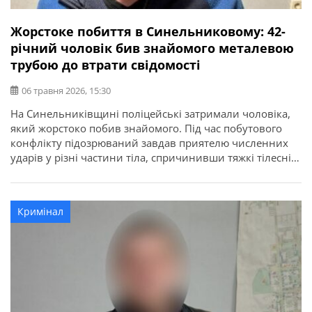
Жорстоке побиття в Синельниковому: 42-
річний чоловік бив знайомого металевою
трубою до втрати свідомості
06 травня 2026, 15:30
На Синельниківщині поліцейські затримали чоловіка,
який жорстоко побив знайомого. Під час побутового
конфлікту підозрюваний завдав приятелю численних
ударів у різні частини тіла, спричинивши тяжкі тілесні
ушкодження. Про це повідомляє ГУНП в
Дніпропетровській області. Злочин стався 16 квітня
близько 00:00 у місті Синельникове. Як встановили
Кримінал
правоохоронці, під час конфлікту чоловік спочатку
завдав потерпілому не менше 20 […]