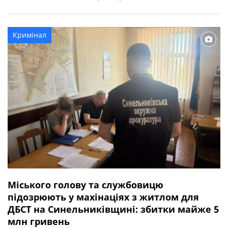
даними слідства, 30 липня в одному із селищ
Синельниківського району під час спільного вживання
алкогольних напоїв між кількома людьми виник
Кримінал
конфлікт. Під час сварки зловмисник завдав потерпілим
численних ударів […]
Міського голову та службовицю
підозрюють у махінаціях з житлом для
ДБСТ на Синельниківщині: збитки майже 5
млн гривень