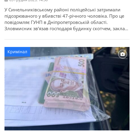
У Синельниківському районі поліцейські затримали
підозрюваного у вбивстві 47-річного чоловіка. Про це
повідомляє ГУНП в Дніпропетровській області.
Зловмисник зв’язав господаря будинку скотчем, заклав
між рук вибухову речовину та відтягнув до колодязя на
території домоволодіння. Там привів вибухівку в дію,
після чого скинув потерпілого до колодязя. Злочин
Кримінал
стався 27 листопада в одному із сіл Синельниківського
району. […]