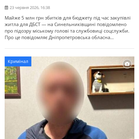
23 червня 2026, 16:38
Майже 5 млн грн збитків для бюджету під час закупівлі
житла для ДБСТ — на Синельниківщині повідомлено
про підозру міському голові та службовиці соцслужби.
Про це повідомляє Дніпропетровська обласна
прокуратура. Прокурори викрили схему закупівлі житла
для дитячого будинку сімейного типу в
Синельниківському районі за завищеною вартістю та
Кримінал
такого, що не відповідало встановленим вимогам.
Серед підозрюваних […]