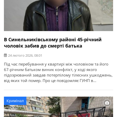
В Синельниківському районі 45-річний
чоловік забив до смерті батька
24 лютого 2026, 08:01
Під час перебування у квартирі між чоловіком та його
67-річним батьком виник конфлікт, у ході якого
підозрюваний завдав потерпілому тілесних ушкоджень,
від яких той помер. Про це повідомляє ГУНП в
Дніпропетровській області. Близько 03:00 14 лютого до
поліції надійшло повідомлення про смерть чоловіка за
місцем проживання. На місце події виїхала слідчо-
Кримінал
оперативна група. Під час огляду […]