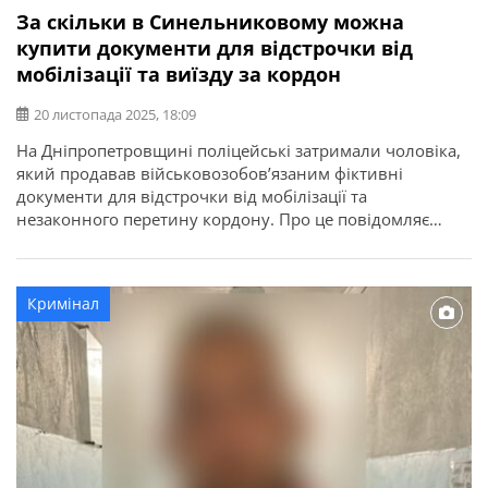
За скільки в Синельниковому можна
купити документи для відстрочки від
мобілізації та виїзду за кордон
20 листопада 2025, 18:09
На Дніпропетровщині поліцейські затримали чоловіка,
який продавав військовозобов’язаним фіктивні
документи для відстрочки від мобілізації та
незаконного перетину кордону. Про це повідомляє
ГУНП в Дніпропетровській області. 45-річний житель
міста Синельникове пропонував купити за 100 тисяч
гривень фальшиву довідку про інвалідність, акт про
Кримінал
здійснення постійного догляду за хворим родичем або
інші медичні документи, які подаються до
територіальних […]