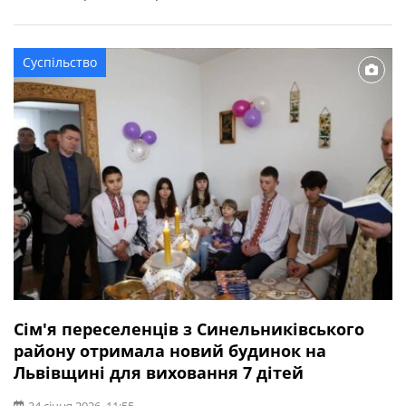
міська рада. Це сталося 07 лютого 2026 року поблизу
населеного пункту Куп’янськ-Вузловий на Харківщині.
Максим народився і виріс у Лисичанську на Луганщині.
Суспільство
Працював на шахті. Сильний, сміливий і чесний. […]
Сім'я переселенців з Синельниківського
району отримала новий будинок на
Львівщині для виховання 7 дітей