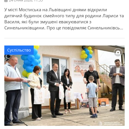
24 січня 2026, 11:55
У місті Мостиська на Львівщині днями відкрили
дитячий будинок сімейного типу для родини Лариси та
Василя, які були змушені евакуюватися з
Синельниківщини. Про це повідомляє Синельниківська
РВА. Нині в сім’ї виховуються семеро дітей віком від 5
до 16 років. Для родини придбали житло у повністю
відремонтованому та умебльованому стані, що дало
Суспільство
змогу одразу створити для […]