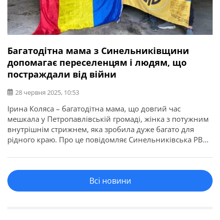
Багатодітна мама з Синельниківщини
допомагає переселенцям і людям, що
постраждали від війни
28 червня 2025, 10:53
Ірина Коляса – багатодітна мама, що довгий час
мешкала у Петропавлівській громаді, жінка з потужним
внутрішнім стрижнем, яка зробила дуже багато для
рідного краю. Про це повідомляє Синельниківська РВА.
За плечима — життєві випробування, які могли б
зламати будь-кого. Та вона не зламалась, а навпаки —
зібралась і пішла далі. Заснувала громадську
Всі новини
організацію «Ми Єдині […]