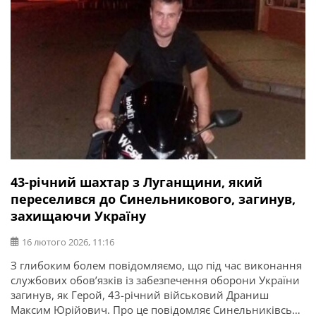
43-річний шахтар з Луганщини, який
переселився до Синельникового, загинув,
захищаючи Україну
16 лютого 2026, 11:16
З глибоким болем повідомляємо, що під час виконання
службових обов’язків із забезпечення оборони України
загинув, як Герой, 43-річний військовий Драниш
Максим Юрійович. Про це повідомляє Синельниківська