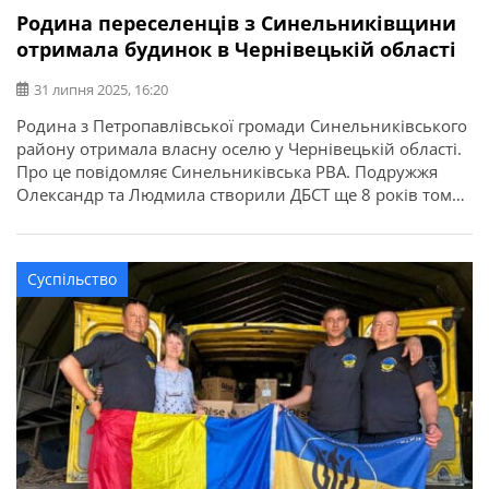
Родина переселенців з Синельниківщини
отримала будинок в Чернівецькій області
31 липня 2025, 16:20
Родина з Петропавлівської громади Синельниківського
району отримала власну оселю у Чернівецькій області.
Про це повідомляє Синельниківська РВА. Подружжя
Олександр та Людмила створили ДБСТ ще 8 років тому.
Виховують вони рідну дитину та мають 9 вихованців,
які для них також рідні. Через війну родина вимушена
була виїхати у безпечніший регіон. Оселилися спочатку
Суспільство
на Закарпатті, потім перебралися […]