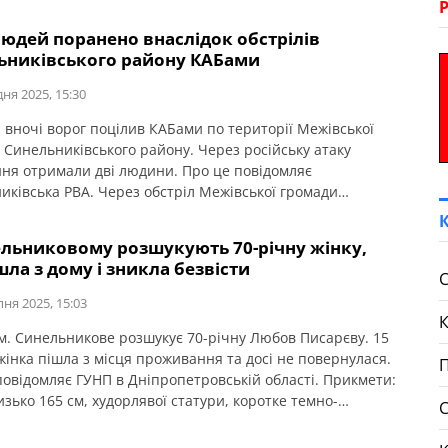
людей поранено внаслідок обстрілів
ьниківського району КАБами
дня 2025, 15:30
я вночі ворог поцілив КАБами по території Межівської
 Синельниківського району. Через російську атаку
ня отримали дві людини. Про це повідомляє
иківська РВА. Через обстріл Межівської громади
дали 77-річний чоловік та 79-річна жінка.
ельниковому розшукують 70-річну жінку,
шла з дому і зникла безвісти
С
пня 2025, 15:03
 м. Синельникове розшукує 70-річну Любов Писарєву. 15
жінка пішла з місця проживання та досі не повернулася.
П
повідомляє ГУНП в Дніпропетровській області. Прикмети:
изько 165 см, худорлявої статури, коротке темно-
е волосся, очі зелені. Була одягнена: футболка
ого кольору, чорні штани. Якщо вам відома будь-яка