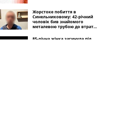
Жорстоке побиття в
Синельниковому: 42-річний
чоловік бив знайомого
металевою трубою до втрати
свідомості
85-річна жінка загинула під
час обстрілу
Синельниківського району
На Синельниківщині
вшанували пам'ять загиблих
захисників України
Інші міста