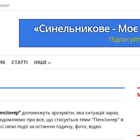
лами
«Синельникове - Моє 
Підписуйте
ИК
СТАТТІ
ІНШЕ
енсіонер"
допоможуть зрозуміти, яка ситуація зараз,
ідомляємо про все, що стосується теми "Пенсіонер" в
 свіжі події за останню годину, фото, відео.