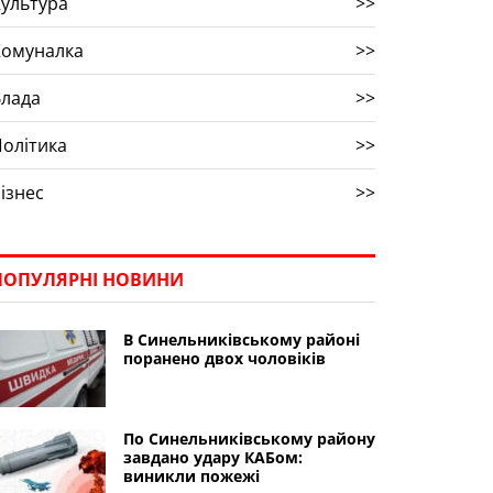
ультура
>>
Комуналка
>>
Влада
>>
олітика
>>
ізнес
>>
ПОПУЛЯРНІ НОВИНИ
В Синельниківському районі
поранено двох чоловіків
По Синельниківському району
завдано удару КАБом:
виникли пожежі