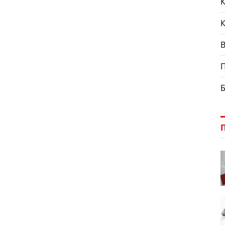
К
ція про місце перебування Любові Писарєвої, 1955 […]
П
Б