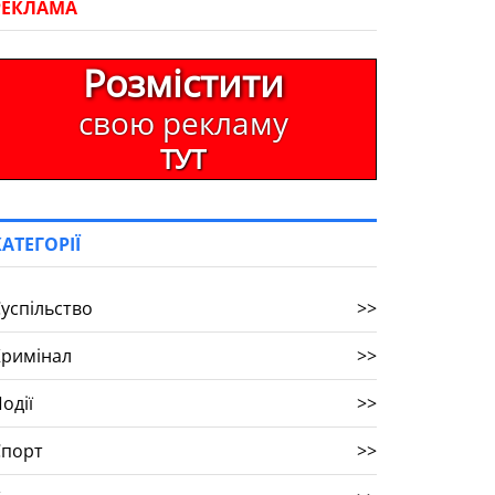
РЕКЛАМА
Розмістити
свою рекламу
ТУТ
КАТЕГОРІЇ
успільство
>>
Кримінал
>>
одії
>>
Спорт
>>