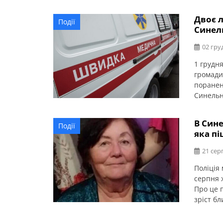
Двоє 
Події
Синел
02 гру
1 грудн
громади
поранен
Синельн
постраж
В Син
Події
яка пі
21 сер
Поліція
серпня 
Про це 
зріст бл
каштанов
бірюзов