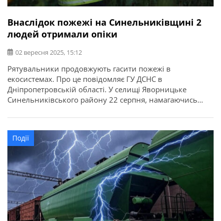
Внаслідок пожежі на Синельниківщині 2
людей отримали опіки
02 вересня 2025, 15:12
Рятувальники продовжують гасити пожежі в
екосистемах. Про це повідомляє ГУ ДСНС в
Дніпропетровській області. У селищі Яворницьке
Синельниківського району 22 серпня, намагаючись
загасити займання сухостою, отримали опіки рук
чоловік та жінка, 1957 та 1958 років народження.
Події