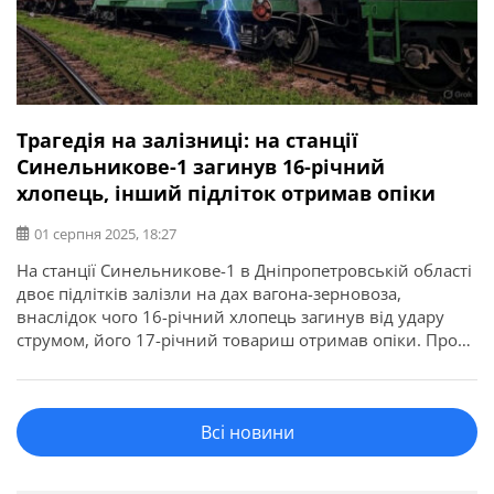
Трагедія на залізниці: на станції
Синельникове-1 загинув 16-річний
хлопець, інший підліток отримав опіки
01 серпня 2025, 18:27
На станції Синельникове-1 в Дніпропетровській області
двоє підлітків залізли на дах вагона-зерновоза,
внаслідок чого 16-річний хлопець загинув від удару
струмом, його 17-річний товариш отримав опіки. Про
це повідомила “Придніпровська залізниця”. “Нещодавно
на станції Синельникове-1 на даху зерновоза від
ураження струмом напругою 3,3 кВ загинув 16-річний
Всі новини
підліток. Його 17-літній товариш, який намагався
надати допомогу постраждалому, теж […]