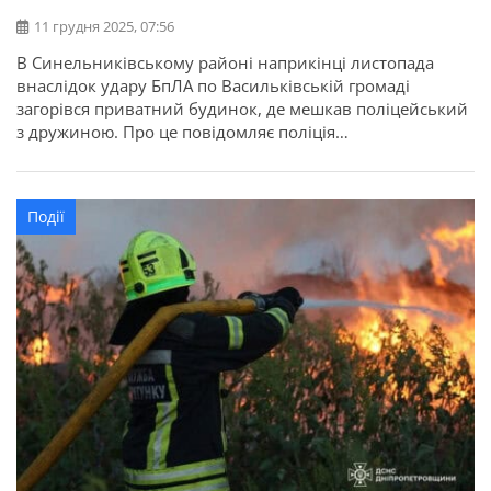
11 грудня 2025, 07:56
В Синельниківському районі наприкінці листопада
внаслідок удару БпЛА по Васильківській громаді
загорівся приватний будинок, де мешкав поліцейський
з дружиною. Про це повідомляє поліція
Дніпропетровської області. Чоловік з жінкою отримали
опіки та були доставлені до лікарні.
Події