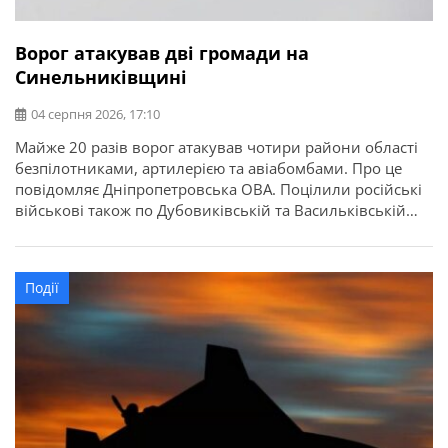
Ворог атакував дві громади на
Синельниківщині
04 серпня 2026, 17:10
Майже 20 разів ворог атакував чотири райони області
безпілотниками, артилерією та авіабомбами. Про це
повідомляє Дніпропетровська ОВА. Поцілили російські
військові також по Дубовиківській та Васильківській
громадах Синельниківського району. По
Дубовиківській громаді вдарили FPV. На щастя, ніхто не
постраждав.
Події