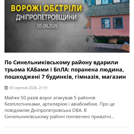
По Синельниківському району вдарили
трьома КАБами і БпЛА: поранена людина,
пошкоджені 7 будинків, гімназія, магазин
05 серпня 2026, 21:51
Майже 50 разів ворог атакував 5 районів
безпілотниками, артилерією і авіабомбою. Про це
повідомляє Дніпропетровська ОВА. В
Синельниківському районі понівечені приватні
будинки, постраждала одна людина. БпЛА і трьома
КАБами окупанти атакували Васильківську громаду.