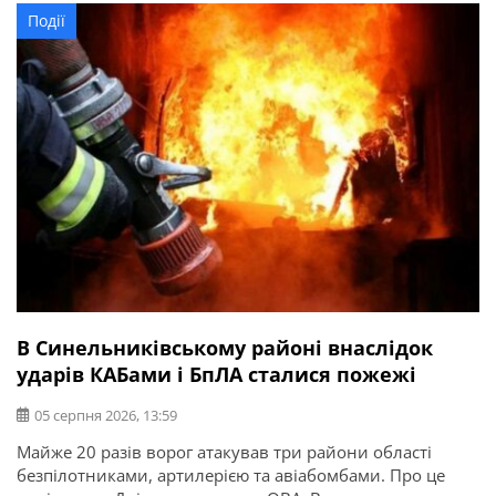
Постраждала людина. Сталися пожежі. Пошкоджені 7
Події
приватних будинків, гімназія, господарська споруда,
магазин, мотоцикл. По Петропавлівській громаді вранці
вдарили БпЛА.
В Синельниківському районі внаслідок
ударів КАБами і БпЛА сталися пожежі
05 серпня 2026, 13:59
Майже 20 разів ворог атакував три райони області
безпілотниками, артилерією та авіабомбами. Про це