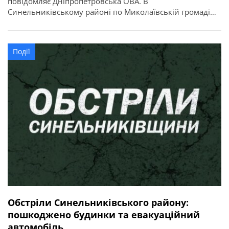
повідомляє Дніпропетровська ОВА. В
Синельниківському районі по Миколаївській громаді
вдарили БпЛА, а Покровську громаду атакували двома
КАБами. Сталися пожежі. Люди не постраждали.
Події
Обстріли Синельниківського району:
пошкоджено будинки та евакуаційний
автомобіль