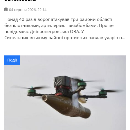
04 серпня 2026, 22:14
Понад 40 разів ворог атакував три райони області
безпілотниками, артилерією і авіабомбами. Про це
повідомляє Дніпропетровська ОВА. У
Синельниківському районі противник завдав ударів по
райцентру та Васильківській громаді. У
Синельниковому через атаку БпЛА пошкоджений
приватний будинок. По Васильківській громаді
Події
вдарили трьома КАБами. Сталася пожежа. Знищений
приватний будинок. Ще одна оселя горіла. Через атаку
FPV в […]