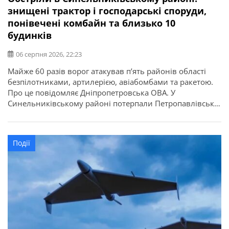
знищені трактор і господарські споруди,
понівечені комбайн та близько 10
будинків
06 серпня 2026, 22:23
Майже 60 разів ворог атакував п’ять районів області
безпілотниками, артилерією, авіабомбами та ракетою.
Про це повідомляє Дніпропетровська ОВА. У
Синельниківському районі потерпали Петропавлівська,
Українська, Васильківська громади. Знищені трактор і
господарські споруди. Понівечені комбайн та з десяток
приватних будинків. У Петропавлівській громаді через
Події
атаку БпЛА сталася пожежа. Пошкоджені трактор і
комбайн. В Українській громаді через удар […]