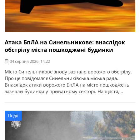
Атака БпЛА на Синельникове: внаслідок
обстрілу міста пошкоджені будинки
04 серпня 2026, 14:22
Місто Синельникове знову зазнало ворожого обстрілу.
Про це повідомляє Синельниківська міська рада.
Внаслідок атаки ворожого БпЛА на місто пошкоджень
зазнали будинки у приватному секторі. На щастя,
обійшлося без постраждалих. Нагадуємо, для
встановлення факту пошкодження нерухомого майна
громадянам необхідно подати інформаційне
Події
повідомлення через мобільний додаток Порталу Дія у
розділі «Послуги» – єВідновлення – Повідомити про
пошкоджене […]