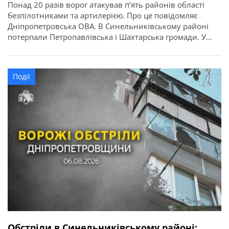
Понад 20 разів ворог атакував п’ять районів області
безпілотниками та артилерією. Про це повідомляє
Дніпропетровська ОВА. В Синельниківському районі
потерпали Петропавлівська і Шахтарська громади. У
Петропавлівській громаді внаслідок атаки БпЛА горіло
авто. У Шахтарській громаді пошкоджено
адміністративну будівлю. Люди не постраждали.
Події
Обстріли в Синельниківському районі: