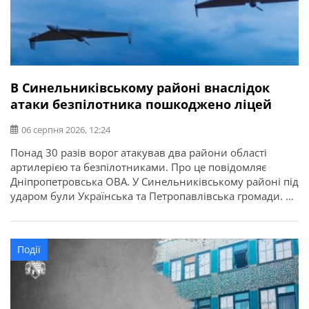
В Синельниківському районі внаслідок
атаки безпілотника пошкоджено ліцей
06 серпня 2026, 12:24
Понад 30 разів ворог атакував два райони області
артилерією та безпілотниками. Про це повідомляє
Дніпропетровська ОВА. У Синельниківському районі під
ударом були Українська та Петропавлівська громади. В
Українській громаді через атаку БпЛА пошкоджений
ліцей. По Петропавлівській громаді вдарили FPV-
дроном.
Події