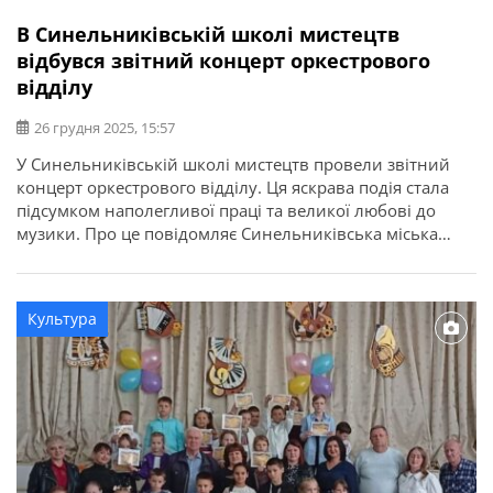
В Синельниківській школі мистецтв
відбувся звітний концерт оркестрового
відділу
26 грудня 2025, 15:57
У Синельниківській школі мистецтв провели звітний
концерт оркестрового відділу. Ця яскрава подія стала
підсумком наполегливої праці та великої любові до
музики. Про це повідомляє Синельниківська міська
рада. Крім учнів та викладачів відділу в концерті взяли
участь викладачі народного, фортепіанного і
вокального відділів та колишні випускники школи.
Культура
Оркестрове мистецтво виховує дисципліну,
відповідальність, вміння чути одне одного […]