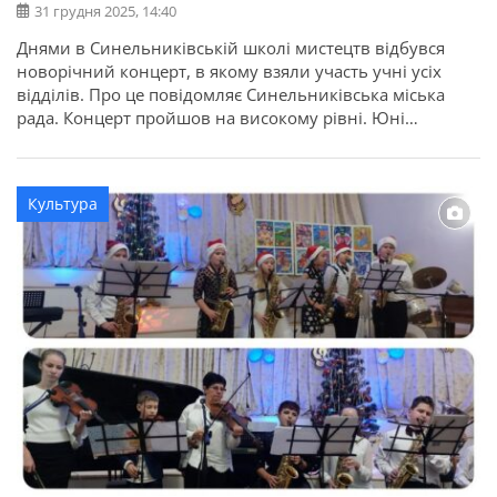
31 грудня 2025, 14:40
Днями в Синельниківській школі мистецтв відбувся
новорічний концерт, в якому взяли участь учні усіх
відділів. Про це повідомляє Синельниківська міська
рада. Концерт пройшов на високому рівні. Юні
музиканти подарували глядачам незабутнє свято
музики. Традиційною окрасою концерту стала виставка
робіт учнів класу образотворчого мистецтва. Дякуємо
Культура
викладачам та юним талантам за подарований настрій
та яскраве привітання з […]