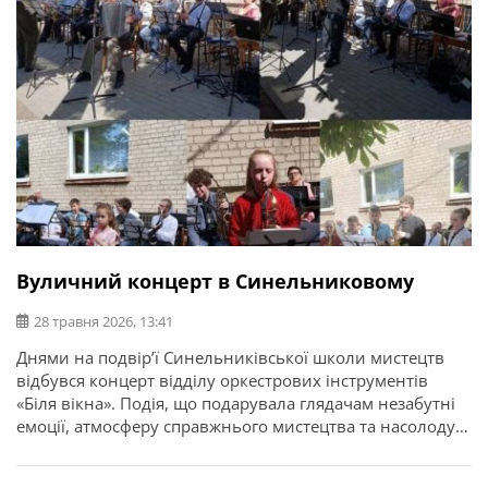
Вуличний концерт в Синельниковому
28 травня 2026, 13:41
Днями на подвір’ї Синельниківської школи мистецтв
відбувся концерт відділу оркестрових інструментів
«Біля вікна». Подія, що подарувала глядачам незабутні
емоції, атмосферу справжнього мистецтва та насолоду
від живого оркестрового звучання. Про це повідомляє
Синельниківська міська рада. У виконанні вихованців