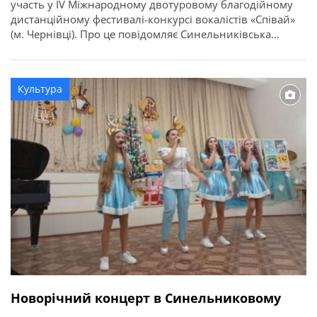
участь у IV Міжнародному двотуровому благодійному
дистанційному фестивалі-конкурсі вокалістів «Співай»
(м. Чернівці). Про це повідомляє Синельниківська
школи мистецтв. Педан Вєроніка отримала Гран-Прі у
номінації естрадний вокал (викладач Юлія
Петрюченко). Солістка хореографічного колективу
Культура
«Веселка» Лапчевська Міра (керівник Галина Єременко,
концертмейстер Сергій Чуєшов) посіла І місце у ІІІ
Міжнародному двотуровому фестивалі […]
Новорічний концерт в Синельниковому