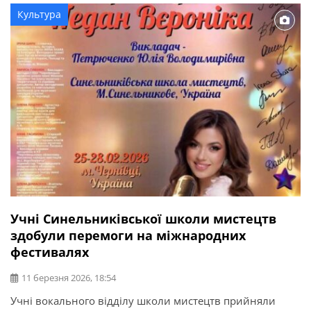
та викладачів прозвучали твори світової й української
Культура
класики, які наповнили вулицю особливою
енергетикою та щирими почуттями. Концерт став […]
Учні Синельниківської школи мистецтв
здобули перемоги на міжнародних
фестивалях
11 березня 2026, 18:54
Учні вокального відділу школи мистецтв прийняли