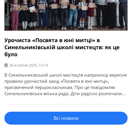
Урочиста «Посвята в юні митці» в
Синельниківській школі мистецтв: як це
було
26 жовтня 2025, 13:14
В Синельниківській школі мистецтв наприкінці вересня
провели урочистий захід «Посвята в юні митці»,
присвячений першокласникам. Про це повідомляє
Синельниківська міська рада. Діти радісно розпочали
навчання на різних відділеннях школи: музичному,
хореографічному та образотворчому. Концертна
програма заходу зацікавила першокласників
Всі новини
різноманітним звучанням музичних інструментів,
вокалу та хореографії. І створила позитивний настрій та
бажання навчатися. Бажаємо першокласникам наснаги