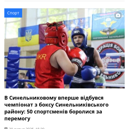
Зражевський відзначив кращих із кращих: Цього року
заслужені нагороди отримали 20 вихованців ліцеїв,
Спорт
Центру дитячої та юнацької творчості, школи мистецтв
та ДЮСШ. Чудові музичні привітання подарував
вокально-хореографічний […]
В Синельниковому вперше відбувся
чемпіонат з боксу Синельниківського
району: 50 спортсменів боролися за
перемогу