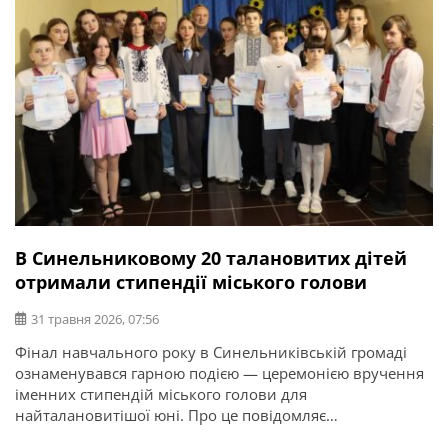
В Синельниковому 20 талановитих дітей
отримали стипендії міського голови
31 травня 2026, 07:56
Фінал навчального року в Синельниківській громаді
ознаменувався гарною подією — церемонією вручення
іменних стипендій міського голови для
найталановитішої юні. Про це повідомляє
Синельниківська міська рада. Міський голова Дмитро