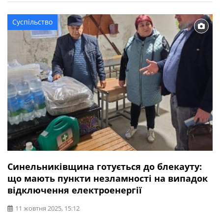
Черевкову. Про це повідомляє Синельниківська міська
рада. Слова щирої подяки та глибокої шани на адресу
Суспільство
Петра Довганя лунали від міського голови Дмитра
Зражевського, […]
Синельниківщина готується до блекауту:
що мають пункти незламності на випадок
відключення електроенергії
11 жовтня 2025, 15:12