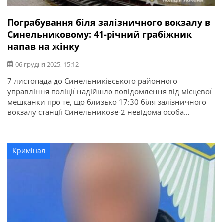
Пограбування біля залізничного вокзалу в
Синельниковому: 41-річний грабіжник
напав на жінку
06 грудня 2025, 15:12
7 листопада до Синельниківського районного
управління поліції надійшло повідомлення від місцевої
мешканки про те, що близько 17:30 біля залізничного
вокзалу станції Синельникове-2 невідома особа
повалила її на землю, вирвала з рук телефон і сумку та
втекла. Про це повідомляє ГУНП в Дніпропетровській
області. Завдяки швидким та злагодженим діям
Кримінал
оперативників кримінальної поліції спільно з
працівниками сектору […]