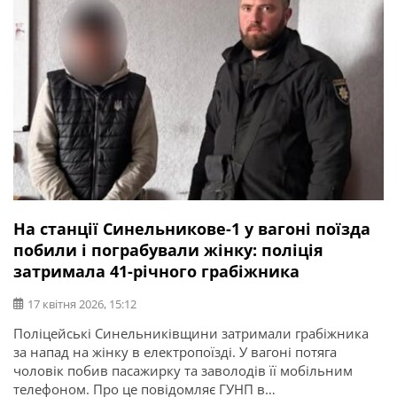
На станції Синельникове-1 у вагоні поїзда
побили і пограбували жінку: поліція
затримала 41-річного грабіжника
17 квітня 2026, 15:12
Поліцейські Синельниківщини затримали грабіжника
за напад на жінку в електропоїзді. У вагоні потяга
чоловік побив пасажирку та заволодів її мобільним
телефоном. Про це повідомляє ГУНП в