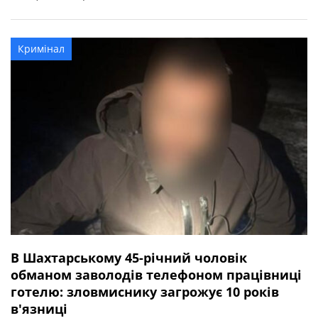
Дніпропетровській області. До Синельниківського
районного управління поліції 9 квітня надійшло
повідомлення від місцевої мешканки про подію у вагоні
Кримінал
електропоїзда сполученням «Дніпро – Павлоград».
Близько 18:00, коли потяг перебував на […]
В Шахтарському 45-річний чоловік
обманом заволодів телефоном працівниці
готелю: зловмиснику загрожує 10 років
в'язниці