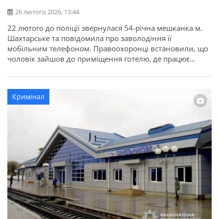
26 лютого 2026, 13:44
22 лютого до поліції звернулася 54-річна мешканка м.
Шахтарське та повідомила про заволодіння її
мобільним телефоном. Правоохоронці встановили, що
чоловік зайшов до приміщення готелю, де працює
потерпіла, під приводом здійснення термінового
дзвінка попросив у неї телефон. Отримавши гаджет у
руки, він залишив приміщення та втік. Про це
Кримінал
повідомляє ГУНП в Дніпропетровській області. У ході
оперативних […]