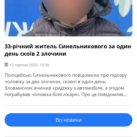
33-річний житель Синельникового за один
день скоїв 2 злочини
12 серпня 2025, 15:39
Поліцейські Синельникового повідомили про підозру
чоловіку за два злочини, скоєні в один день.
Зловмисник вчинив крадіжку з автомобіля, а згодом
пограбував чоловіка біля лікарні. Про це повідомляє
ГУНП в Дніпропетровській області. Злочини сталися 30
липня у місті Синельниковому. Біля районної лікарні
фігурант заволодів сумкою 57-річного місцевого
Всі новини
мешканця, у якій були особисті документи та гаманець з
[…]