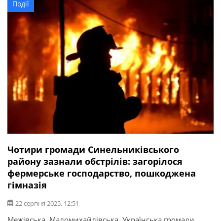
Події
магазини, 2 приватні оселі, гараж, будівля, що не
експлуатувалася, авто та лінія електропередач.
Чотири громади Синельниківського
району зазнали обстрілів: загорілося
фермерське господарство, пошкоджена
гімназія
22 серпня 2025, 12:51
Межівська, Маломихайлівська, Українська громади