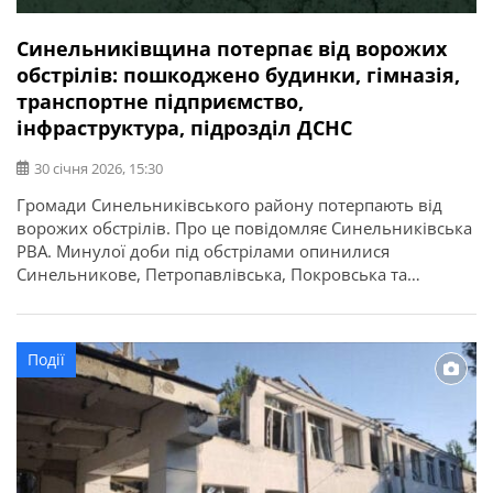
Синельниківщина потерпає від ворожих
обстрілів: пошкоджено будинки, гімназія,
транспортне підприємство,
інфраструктура, підрозділ ДСНС
30 січня 2026, 15:30
Громади Синельниківського району потерпають від
ворожих обстрілів. Про це повідомляє Синельниківська
РВА. Минулої доби під обстрілами опинилися
Синельникове, Петропавлівська, Покровська та
Миколаївська громади. Внаслідок атак зафіксовано
кілька осередків займання. Пошкоджено житлові
будинки, господарські споруди, транспортне
Події
підприємство, заклад охорони здоров’я,
адміністративну будівлю, гімназію, будинок культури,
пожежну частину та авто. Також відомо, що
пошкоджено об’єкти інфраструктури та […]