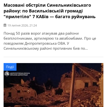
Масовані обстріли Синельниківського
району: по Васильківській громаді
"прилетіло" 7 КАБів — багато руйнувань
19 липня 2026, 21:24
Понад 50 разів ворог атакував два райони
безпілотниками, артилерією та авіабомбами. Про це
повідомляє Дніпропетровська ОВА. У
Синельниківському районі противник бив по
Васильківській, Дубовиківській та Покровській
громадах. Пошкоджені гімназія, інфраструктура,
приватні будинки і автівки. По Васильківській громаді
Події
вдарили 7 КАБами та БпЛА. Сталася пожежа. Знищений
гараж. Пошкоджені 5 приватних будинків, гімназія, 2
господарські споруди, гараж, […]