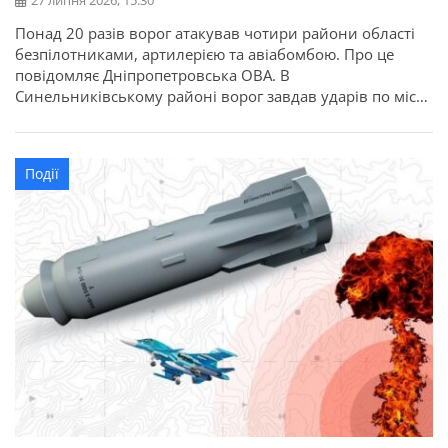
27 липня 2026, 15:30
Понад 20 разів ворог атакував чотири райони області
безпілотниками, артилерією та авіабомбою. Про це
повідомляє Дніпропетровська ОВА. В
Синельниківському районі ворог завдав ударів по місту
Синельникове, Васильківській та Дубовиківській
громадах. Як повідомляє Дніпропетровська обласна
прокуратура, уночі в Синельниківському районі
Події
внаслідок ударів із застосуванням КАБ загинула жінка.