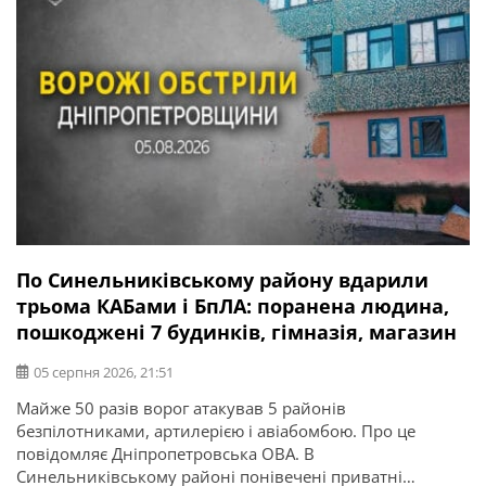
По Синельниківському району вдарили
трьома КАБами і БпЛА: поранена людина,
пошкоджені 7 будинків, гімназія, магазин
05 серпня 2026, 21:51
Майже 50 разів ворог атакував 5 районів
безпілотниками, артилерією і авіабомбою. Про це
повідомляє Дніпропетровська ОВА. В
Синельниківському районі понівечені приватні