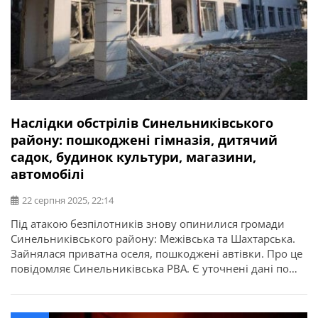
Наслідки обстрілів Синельниківського
району: пошкоджені гімназія, дитячий
садок, будинок культури, магазини,
автомобілі
22 серпня 2025, 22:14
Під атакою безпілотників знову опинилися громади
Синельниківського району: Межівська та Шахтарська.
Зайнялася приватна оселя, пошкоджені автівки. Про це
повідомляє Синельниківська РВА. Є уточнені дані по
обстрілу КАБами Покровської громади, про який
повідомлялося вранці. Окрім гімназії, там побиті
дошкільний навчальний заклад, будинок культури,