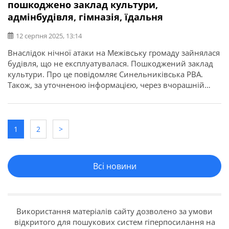
пошкоджено заклад культури,
адмінбудівля, гімназія, їдальня
12 серпня 2025, 13:14
Внаслідок нічної атаки на Межівську громаду зайнялася
будівля, що не експлуатувалася. Пошкоджений заклад
культури. Про це повідомляє Синельниківська РВА.
Також, за уточненою інформацією, через вчорашній
обстріл громади пошкоджень зазнали адмінбудівля,
гімназія, їдальня, загорілися господарські споруди.
1
2
>
Всі новини
Використання матеріалів сайту дозволено за умови
відкритого для пошукових систем гіперпосилання на