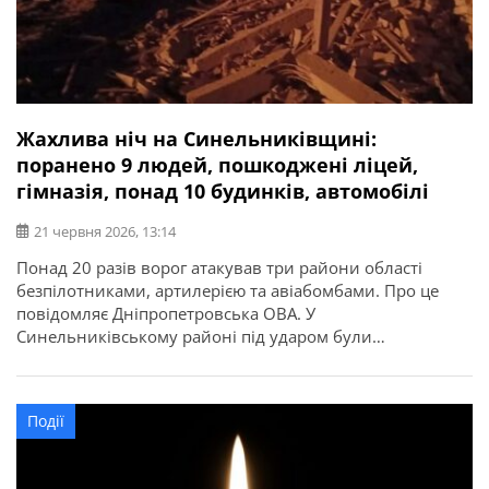
Жахлива ніч на Синельниківщині:
поранено 9 людей, пошкоджені ліцей,
гімназія, понад 10 будинків, автомобілі
21 червня 2026, 13:14
Понад 20 разів ворог атакував три райони області
безпілотниками, артилерією та авіабомбами. Про це
повідомляє Дніпропетровська ОВА. У
Синельниківському районі під ударом були
Шахтарська, Васильківська та Покровська громади.
Внаслідок атаки БпЛА у Шахтарському постраждала
людина. Горів ліцей. По Васильківській громаді
Події
вдарили КАБом. Поранені 2 людини. Сталася пожежа.
Зруйнована оселя. Пошкоджені ще 11 будинків, 2 авто
[…]