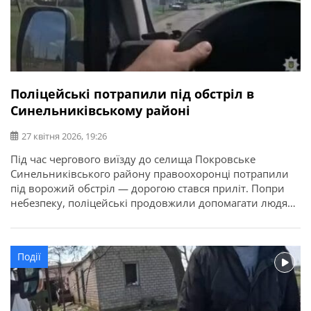
Поліцейські потрапили під обстріл в
Синельниківському районі
27 квітня 2026, 19:26
Під час чергового виїзду до селища Покровське
Синельниківського району правоохоронці потрапили
під ворожий обстріл — дорогою стався приліт. Попри
небезпеку, поліцейські продовжили допомагати людям.
Про це повідомляє ГУНП в Дніпропетровській області.
Через пожежі в результаті обстрілів у деяких мешканців
згоріли всі документи та особисті речі. На місці
Події
правоохоронці допомогли зібрати найнеобхідніше та
доправили людей у […]