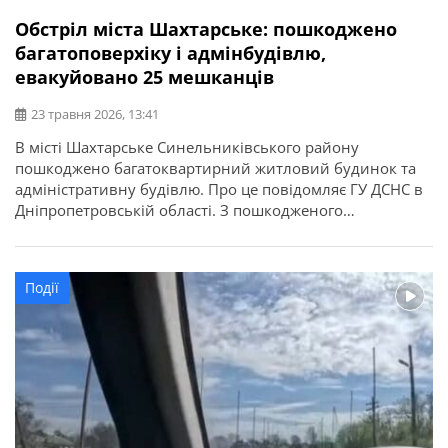
Обстріл міста Шахтарське: пошкоджено
багатоповерхіку і адмінбудівлю,
евакуйовано 25 мешканців
23 травня 2026, 13:41
В місті Шахтарське Синельниківського району
пошкоджено багатоквартирний житловий будинок та
адміністративну будівлю. Про це повідомляє ГУ ДСНС в
Дніпропетровській області. З пошкодженого
багатоквартирного будинку надзвичайники вивели у
безпечне місце 25 мешканців, з них — 5 дітей.
Обійшлося без постраждалих. За інформацією
Події
Дніпропетровської обласної ради, у Шахтарському
внаслідок атаки БпЛА горіла квартира.