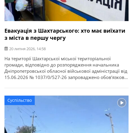
Евакуація з Шахтарського: хто має виїхати
з міста в першу чергу
20 липня 2026, 14:58
На території Шахтарської міської територіальної
громади, відповідно до розпорядження начальника
Дніпропетровської обласної військової адміністрації від
15.06.2026 № 1037/0/527-26 запроваджено обов’язкову
евакуацію в примусовий спосіб дітей разом з їх
батьками, особами, які їх замінюють, або іншими
законними представниками. Про це повідомляє
Суспільство
Шахтарська міська рада. Евакуаційні заходи розпочато з
15 червня 2026 року. Евакуація здійснюється
безкоштовно. Реєстрація […]