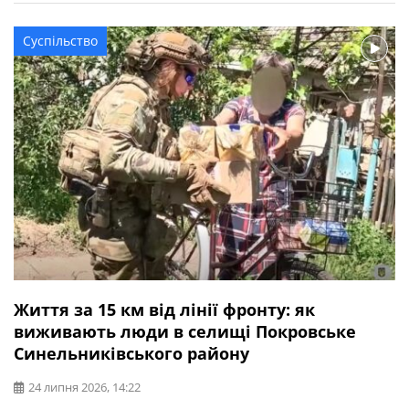
надзвичайники, правоохоронці та гуманітарні
організації. Людей вивозять за безпечними
Суспільство
маршрутами до транзитних центрів. Їх в області 5. Там
вони отримують фінансову, медичну, психологічну,
юридичну […]
Життя за 15 км від лінії фронту: як
виживають люди в селищі Покровське
Синельниківського району
24 липня 2026, 14:22