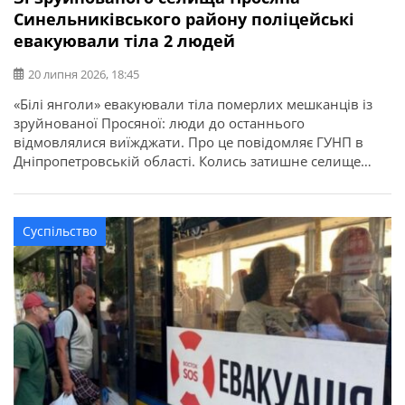
Синельниківського району поліцейські
евакуювали тіла 2 людей
20 липня 2026, 18:45
«Білі янголи» евакуювали тіла померлих мешканців із
зруйнованої Просяної: люди до останнього
відмовлялися виїжджати. Про це повідомляє ГУНП в
Дніпропетровській області. Колись затишне селище
Просяна Синельниківського району сьогодні дедалі
більше нагадує “привид”. За останні пів року російські
війська знищили майже половину населеного пункту. У
Суспільство
селищі немає зв’язку та електроенергії, неможливо
зв’язатися з рідними або викликати […]