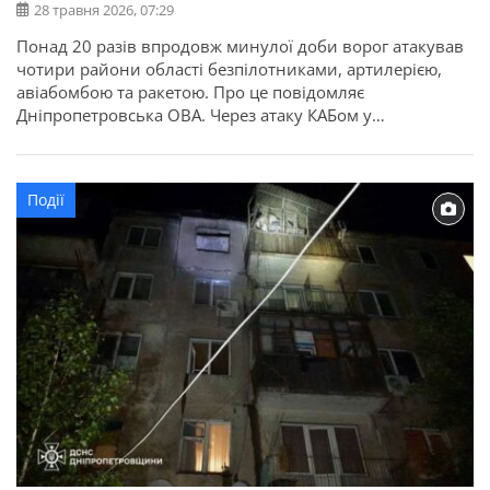
28 травня 2026, 07:29
Понад 20 разів впродовж минулої доби ворог атакував
чотири райони області безпілотниками, артилерією,
авіабомбою та ракетою. Про це повідомляє
Дніпропетровська ОВА. Через атаку КАБом у
Покровській громаді Синельниківського району
пошкоджений евакуаційний автомобіль та приватні
будинки. Минулося без постраждалих.
Події