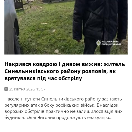
Накрився ковдрою і дивом вижив: житель
Синельниківського району розповів, як
врятувався під час обстрілу
25 квітня 2026, 15:57
Населені пункти Синельниківського району зазнають
регулярних атак з боку російських військ. Внаслідок
ворожих обстрілів практично не залишилося вцілілих
будинків. «Білі Янголи» продовжують евакуацію
мешканців прифронтової Синельниківщини. Про це
повідомляє ГУНП в Дніпропетровській області. Під час