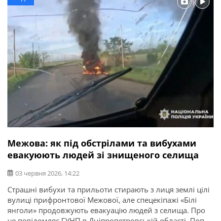
вона вирішила евакуюватися, коли ворожий дрон
влучив в її будинок […]
Межова: як під обстрілами та вибухами
евакуюють людей зі знищеного селища
03 червня 2026, 14:22
Страшні вибухи та прильоти стирають з лиця землі цілі
вулиці прифронтової Межової, але спецекіпажі «Білі
янголи» продовжують евакуацію людей з селища. Про
це повідомляє ГУНП в Дніпропетровській області. Попри