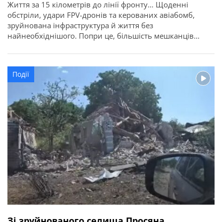
Життя за 15 кілометрів до лінії фронту… Щоденні
обстріли, удари FPV-дронів та керованих авіабомб,
зруйнована інфраструктура й життя без
найнеобхіднішого. Попри це, більшість мешканців
Синельниківського району досі не наважуються
залишити свої домівки. Про це повідомляє ГУНП в
Дніпропетровській області. Черговий рейс до селища
Події
Покровське здійснили поліцейські евакуаційного
підрозділу «Білий янгол». Правоохоронці обійшли оселі
місцевих жителів, […]
Зі зруйнованого селища Просяна