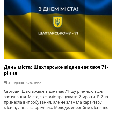
День міста: Шахтарське відзначає своє 71-
річчя
31 серпня 2025, 16:56
Сьогодні Шахтарське відзначає 71-шу річницю з дня
заснування. Місто, яке вміє працювати й мріяти. Війна
принесла випробування, але не зламала характеру
містян, лише загартувала. Молоде, енергійне місто, що
виросло з шахтарської праці й сили людей. Тут світанки