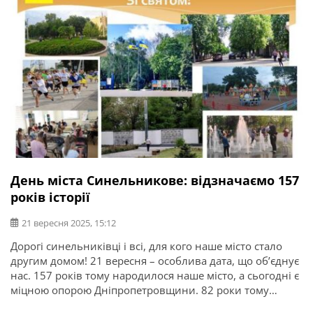
День міста Синельникове: відзначаємо 157
років історії
21 вересня 2025, 15:12
Дорогі синельниківці і всі, для кого наше місто стало
другим домом! 21 вересня – особлива дата, що об’єднує
нас. 157 років тому народилося наше місто, а сьогодні є
міцною опорою Дніпропетровщини. 82 роки тому
Синельникове було звільнене від нацистів. Ми завжди