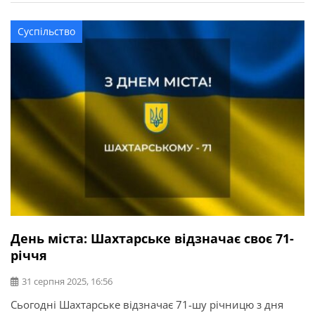
пам’ятаємо і вдячні тим, хто боровся за наше місто і
розбудовував його. На жаль, […]
Суспільство
День міста: Шахтарське відзначає своє 71-
річчя
31 серпня 2025, 16:56
Сьогодні Шахтарське відзначає 71-шу річницю з дня