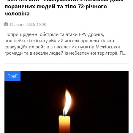
поранених людей та тіло 72-річного
чоловіка
15 липня 2026, 19:08
Попри щоденні обстріли та атаки FPV-дронів,
поліцейські екіпажу «Білий янгол» провели кілька
евакуаційних рейсів з населених пунктів Межівської
громади та вивезли людей із небезпечної території. Про
це повідомляє ГУНП в Дніпропетровській області. Під
час одного з виїздів правоохоронці евакуювали
поранену 61-річну жінку. За словами постраждалої,
Події
вона вирішила евакуюватися, коли ворожий дрон
влучив в її будинок […]