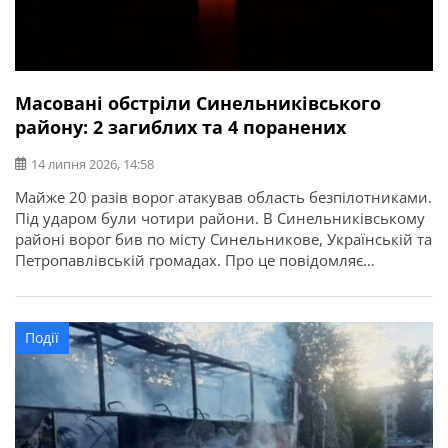
Масовані обстріли Синельниківського
району: 2 загиблих та 4 поранених
14 липня 2026, 14:58
Майже 20 разів ворог атакував область безпілотниками.
Під ударом були чотири райони. В Синельниківському
районі ворог бив по місту Синельникове, Українській та
Петропавлівській громадах. Про це повідомляє
Дніпропетровська ОВА. Внаслідок атаки БпЛА у
Синельниковому сталася пожежа. Пошкоджена АЗС. В
Українській громаді горів приватний будинок. Ворог
Події
вдарив БпЛА по Петропавлівській громаді. Сталися
пожежі. Пошкоджені будівля й […]