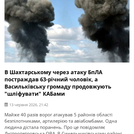
В Шахтарському через атаку БпЛА
постраждав 63-річний чоловік, а
Васильківську громаду продовжують
"шліфувати" КАБами
13 червня 2026, 21:42
Майже 40 разів ворог атакував 5 районів області
безпілотниками, артилерією та авіабомбами. Одна
людина дістала поранень. Про це повідомляє
Дніпропетровська ОВА. В Синельниківському районі