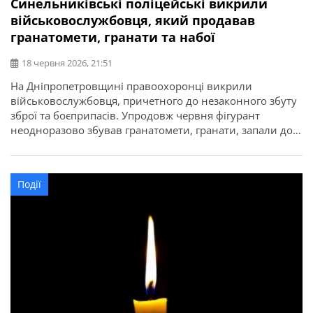
Синельниківські поліцейські викрили
військовослужбовця, який продавав
гранатомети, гранати та набої
18 червня 2026, 21:51
На Дніпропетровщині правоохоронці викрили
військовослужбовця, причетного до незаконного збуту
зброї та боєприпасів. Упродовж червня фігурант
неодноразово збував гранатомети, гранати, запали до
них та набої на території Дніпропетровської області.
Про це повідомляє ГУНП в Дніпропетровській області.
Під час оперативних закупівель працівники відділу
Події
кримінальної поліції Синельниківського районного
управління поліції спільно з оперативними службами
ГУНП в Дніпропетровській області, […]