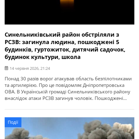
Синельниківський район обстріляли з
РСЗВ: загинула людина, пошкоджені 5
будинків, гуртожиток, дитячий садочок,
будинок культури, школа
14 червня 2026, 21:24
Понад 30 разів ворог атакував область безпілотниками
та артилерією. Про це повідомляє Дніпропетровська
ОВА. В Українській громаді Синельниківського району
внаслідок атаки РСЗВ загинув чоловік. Пошкоджені
гуртожиток, 5 приватних осель, садочок, будинок
культури, школа й 3 автомобілі.
Події