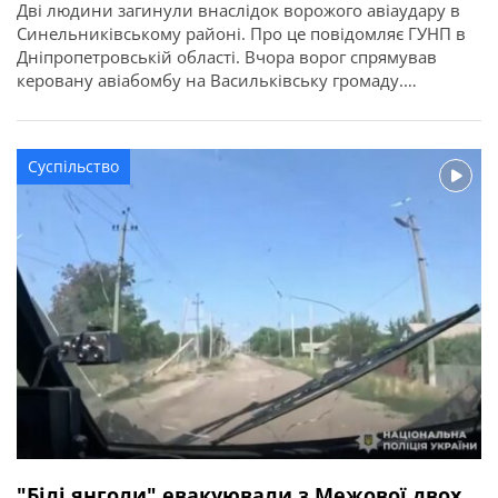
Дві людини загинули внаслідок ворожого авіаудару в
Синельниківському районі. Про це повідомляє ГУНП в
Дніпропетровській області. Вчора ворог спрямував
керовану авіабомбу на Васильківську громаду.
Внаслідок обстрілу загинули двоє місцевих жителів —
59-річна жінка та 60-річний чоловік. Пошкоджено п’ять
житлових будинків. В Українській громаді через атаку
Суспільство
FPV-дрону пошкоджено приватний будинок та
автомобіль.
"Білі янголи" евакуювали з Межової двох