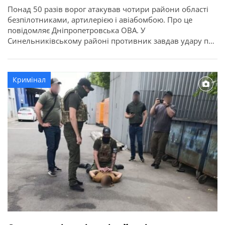
Понад 50 разів ворог атакував чотири райони області
безпілотниками, артилерією і авіабомбою. Про це
повідомляє Дніпропетровська ОВА. У
Синельниківському районі противник завдав удару по
Дубовиківській та Покровській громадах. Внаслідок
атаки БпЛА у Дубовиківській громаді горіла школа. По
Покровській громаді били КАБами. Горів приватний
Кримінал
будинок. Поранень дістав 51-річний чоловік. Він
лікуватиметься амбулаторно.