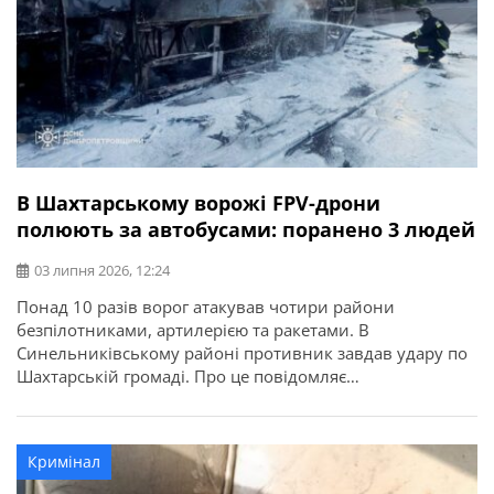
В Шахтарському ворожі FPV-дрони
полюють за автобусами: поранено 3 людей
03 липня 2026, 12:24
Понад 10 разів ворог атакував чотири райони
безпілотниками, артилерією та ракетами. В
Синельниківському районі противник завдав удару по
Шахтарській громаді. Про це повідомляє
Дніпропетровська ОВА. У Шахтарському через удари
FPV постраждали троє людей — 22-річна дівчина та
чоловіки 33 і 49 років. Їхній стан медики оцінюють як
Кримінал
середньої тяжкості. Пошкоджені 2 автобуси.