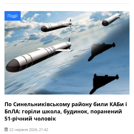
паркувальному майданчику біля магазину у
Синельниківському районі. Правоохоронці
Події
встановили, що двоє чоловіків із явними ознаками
алкогольного сп’яніння перебували в автомобілі
Daewoo Sens. Один із […]
По Синельниківському району били КАБи і
БпЛА: горіли школа, будинок, поранений
51-річний чоловік
22 червня 2026, 21:42