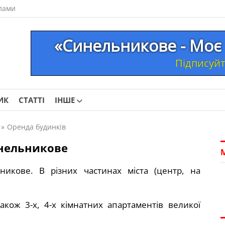
лами
«Синельникове - Моє 
Підписуйте
ИК
СТАТТІ
ІНШЕ
»
Оренда будинків
инельникове
икове. В різних частинах міста (центр, на
акож 3-х, 4-х кімнатних апартаментів великої