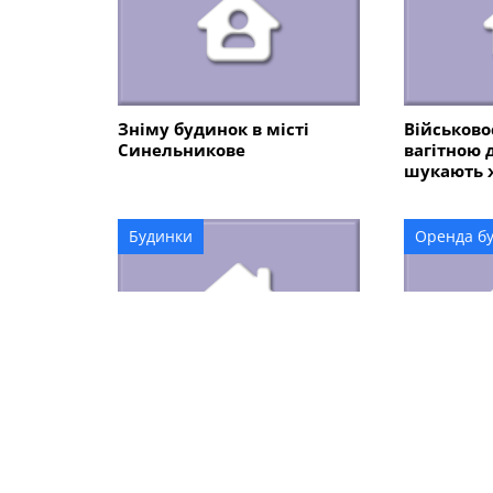
Зніму будинок в місті
Військово
Синельникове
вагітною
шукають ж
Синельни
Будинки
Оренда бу
Продам будинок в
Шукаємо 
Синельникове
військово
(Синельни