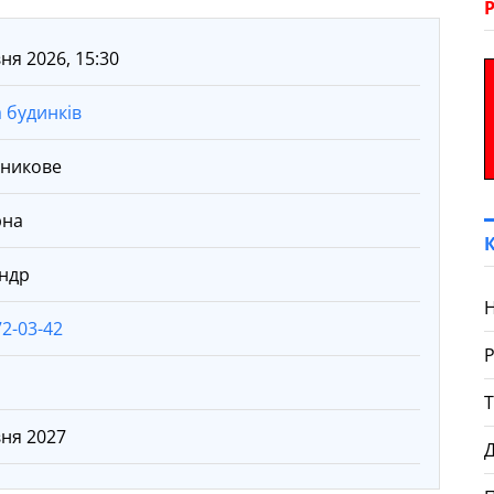
ня 2026, 15:30
 будинків
никове
рна
ндр
Н
72-03-42
вня 2027
Д