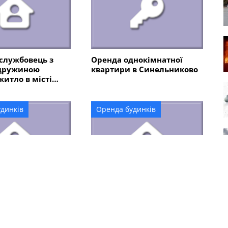
службовець з
Оренда однокімнатної
 дружиною
квартири в Синельниково
итло в місті
кове
динків
Оренда будинків
житло для
Шукаємо житло для
службовців
військових медиків
кове або поруч)