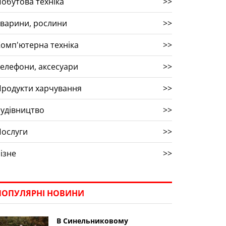
обутова техніка
>>
варини, рослини
>>
омп'ютерна техніка
>>
елефони, аксесуари
>>
родукти харчування
>>
удівництво
>>
Послуги
>>
ізне
>>
ПОПУЛЯРНІ НОВИНИ
В Синельниковому