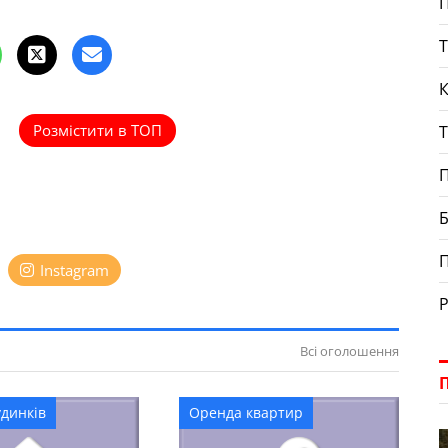
П
Т
К
Розмістити в ТОП
Т
П
Б
Instagram
Р
Всі оголошення
динків
Оренда квартир