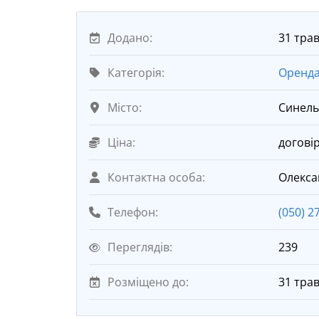
Додано:
31 трав
Категорія:
Оренда
Місто:
Синель
Ціна:
догові
Контактна особа:
Олекса
Телефон:
(050) 2
Переглядів:
239
Розміщено до:
31 тра