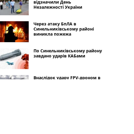
відзначили День
Незалежності України
Через атаку БпЛА в
Синельниківському районі
виникла пожежа
По Синельниківському району
завдано ударів КАБами
Внаслідок удару FPV-дроном в
Синельниківському районі
сталася пожежа
На Синельниківщині
внаслідок ворожого обстрілу
пошкоджено ЛЕП