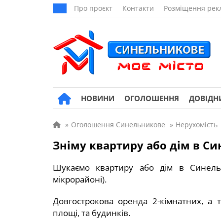
Про проєкт
Контакти
Розміщення рек
НОВИНИ
ОГОЛОШЕННЯ
ДОВІДН
»
Оголошення Синельникове
»
Нерухомість
Зніму квартиру або дім в С
Шукаємо квартиру або дім в Синельн
мікрорайоні).
Довгострокова оренда 2-кімнатних, а т
площі, та будинків.